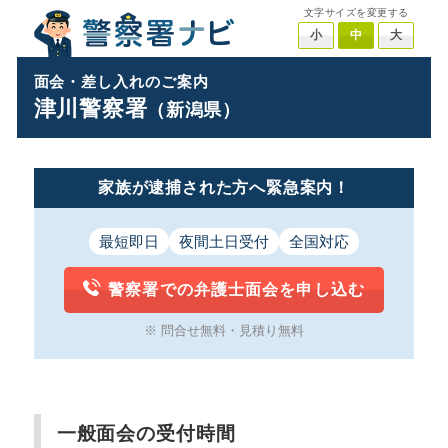
文字サイズを変更する
小
中
大
面会・差し入れのご案内
津川警察署
（新潟県）
家族が逮捕された方へ緊急案内！
最短即日
夜間土日受付
全国対応
警察署での弁護士面会を申し込む
※ 問合せ無料・見積り無料
一般面会の受付時間