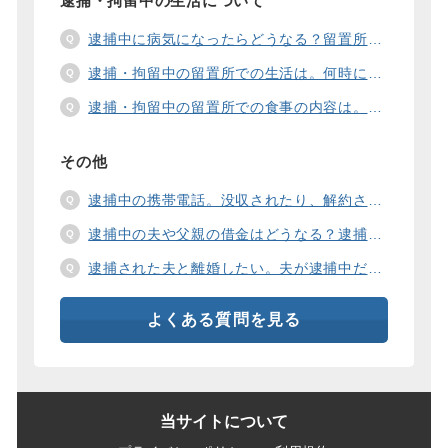
逮捕・拘留中の生活について
逮捕中に病気になったらどうなる？留置所の健康診断、診療、医療行為、手術は。
逮捕・拘留中の留置所での生活は。何時に起きて、何時に寝るの？部屋や食事の様子は？
逮捕・拘留中の留置所での食事の内容は。食事代は支払わないといけないの？
その他
逮捕中の携帯電話。没収されたり、解約されたり、見られたりするの？
逮捕中の夫や父親の借金はどうなる？逮捕中の借金の支払い方法は。
逮捕された夫と離婚したい。夫が逮捕中だと慰謝料は増えるの？
よくある質問を見る
当サイトについて