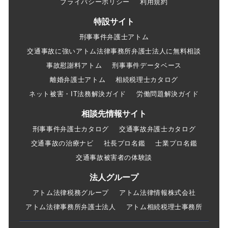
プライバシーポリシー
利用規約
特設サイト
刑事事件弁護士アトム
交通事故に強いアトム法律事務所弁護士法人に無料相談
事故慰謝料アトム
刑事事件データベース
離婚弁護士アトム
相続税理士カタログ
ネット被害・IT法務解決ガイド
労働問題解決ガイド
相談先情報サイト
刑事事件弁護士カタログ
交通事故弁護士カタログ
交通事故の治療ナビ
社長プロ名鑑
士業プロ名鑑
交通事故被害者の体験談
法人グループ
アトム法律税務グループ
アトム法律情報株式会社
アトム法律事務所弁護士法人
アトム相続税理士事務所