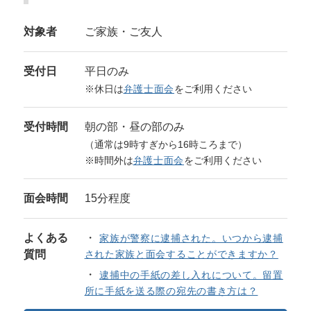
対象者
ご家族・ご友人
受付日
平日のみ
※休日は
弁護士面会
をご利用ください
受付時間
朝の部・昼の部のみ
（通常は9時すぎから16時ころまで）
※時間外は
弁護士面会
をご利用ください
面会時間
15分程度
よくある
家族が警察に逮捕された。いつから逮捕
質問
された家族と面会することができますか？
逮捕中の手紙の差し入れについて。留置
所に手紙を送る際の宛先の書き方は？