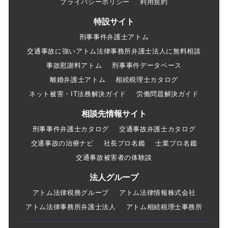
プライバシーポリシー
利用規約
特設サイト
刑事事件弁護士アトム
交通事故に強いアトム法律事務所弁護士法人に無料相談
事故慰謝料アトム
刑事事件データベース
離婚弁護士アトム
相続税理士カタログ
ネット被害・IT法務解決ガイド
労働問題解決ガイド
相談先情報サイト
刑事事件弁護士カタログ
交通事故弁護士カタログ
交通事故の治療ナビ
社長プロ名鑑
士業プロ名鑑
交通事故被害者の体験談
法人グループ
アトム法律税務グループ
アトム法律情報株式会社
アトム法律事務所弁護士法人
アトム相続税理士事務所