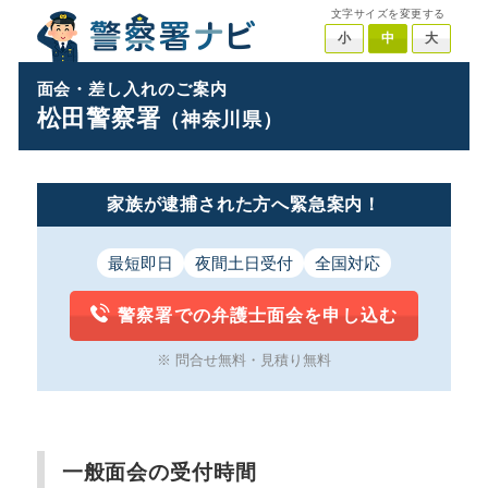
文字サイズを変更する
小
中
大
面会・差し入れのご案内
松田警察署
（神奈川県）
家族が逮捕された方へ緊急案内！
最短即日
夜間土日受付
全国対応
警察署での弁護士面会を申し込む
※ 問合せ無料・見積り無料
一般面会の受付時間