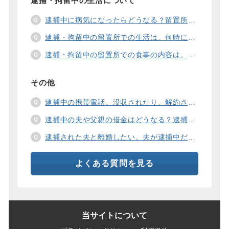
逮捕・拘留中の生活について
逮捕中に病気になったらどうなる？留置所の健康診断、診療、医療行為、手術は。
逮捕・拘留中の留置所での生活は。何時に起きて、何時に寝るの？部屋や食事の様子は？
逮捕・拘留中の留置所での食事の内容は。食事代は支払わないといけないの？
その他
逮捕中の携帯電話。没収されたり、解約されたり、見られたりするの？
逮捕中の夫や父親の借金はどうなる？逮捕中の借金の支払い方法は。
逮捕された夫と離婚したい。夫が逮捕中だと慰謝料は増えるの？
よくある質問を見る
当サイトについて