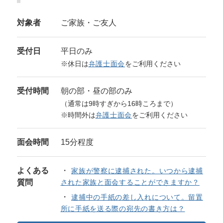
対象者
ご家族・ご友人
受付日
平日のみ
※休日は
弁護士面会
をご利用ください
受付時間
朝の部・昼の部のみ
（通常は9時すぎから16時ころまで）
※時間外は
弁護士面会
をご利用ください
面会時間
15分程度
よくある
家族が警察に逮捕された。いつから逮捕
質問
された家族と面会することができますか？
逮捕中の手紙の差し入れについて。留置
所に手紙を送る際の宛先の書き方は？