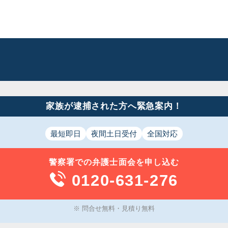
家族が逮捕された方へ緊急案内！
最短即日
夜間土日受付
全国対応
警察署での
弁護士面会
を申し込む
0120-631-276
※ 問合せ無料・見積り無料