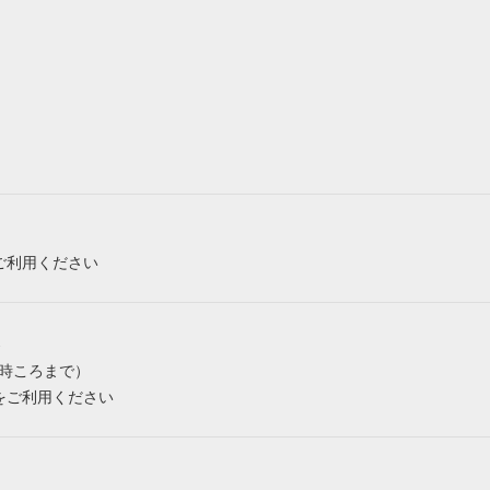
ご利用ください
み
6時ころまで）
をご利用ください