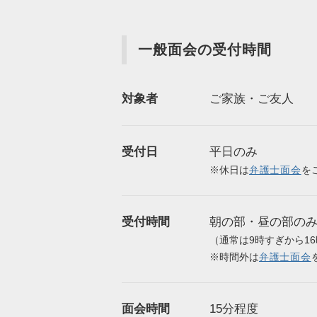
一般面会の受付時間
対象者
ご家族・ご友人
受付日
平日のみ
※休日は
弁護士面会
を
受付時間
朝の部・昼の部の
（通常は9時すぎから1
※時間外は
弁護士面会
面会時間
15分程度