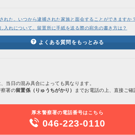
された。いつから逮捕された家族と面会することができますか
し入れについて。留置所に手紙を送る際の宛先の書き方は？
よくある質問をもっとみる
は、当日の混み具合によっても異なります。
警察署の
留置係（りゅうちがかり）
までお電話の上、直接ご確
厚木警察署の電話番号はこちら
046-223-0110