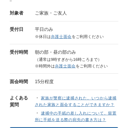
対象者
ご家族・ご友人
受付日
平日のみ
※休日は
弁護士面会
をご利用ください
受付時間
朝の部・昼の部のみ
（通常は9時すぎから16時ころまで）
※時間外は
弁護士面会
をご利用ください
面会時間
15分程度
よくある
家族が警察に逮捕された。いつから逮捕
質問
された家族と面会することができますか？
逮捕中の手紙の差し入れについて。留置
所に手紙を送る際の宛先の書き方は？