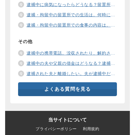
逮捕中に病気になったらどうなる？留置所の健康診断、診療、医療行為、手術は。
逮捕・拘留中の留置所での生活は。何時に起きて、何時に寝るの？部屋や食事の様子は？
逮捕・拘留中の留置所での食事の内容は。食事代は支払わないといけないの？
その他
逮捕中の携帯電話。没収されたり、解約されたり、見られたりするの？
逮捕中の夫や父親の借金はどうなる？逮捕中の借金の支払い方法は。
逮捕された夫と離婚したい。夫が逮捕中だと慰謝料は増えるの？
よくある質問を見る
当サイトについて
プライバシーポリシー
利用規約