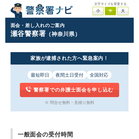
文字サイズを変更する
小
中
大
面会・差し入れのご案内
瀬谷警察署
（神奈川県）
家族が逮捕された方へ緊急案内！
最短即日
夜間土日受付
全国対応
警察署での弁護士面会を申し込む
※ 問合せ無料・見積り無料
一般面会の受付時間