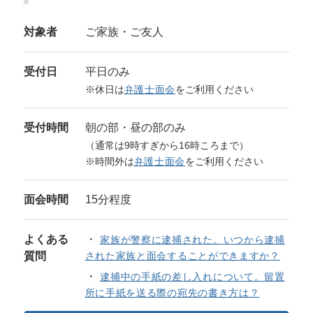
対象者
ご家族・ご友人
受付日
平日のみ
※休日は
弁護士面会
をご利用ください
受付時間
朝の部・昼の部のみ
（通常は9時すぎから16時ころまで）
※時間外は
弁護士面会
をご利用ください
面会時間
15分程度
よくある
家族が警察に逮捕された。いつから逮捕
質問
された家族と面会することができますか？
逮捕中の手紙の差し入れについて。留置
所に手紙を送る際の宛先の書き方は？