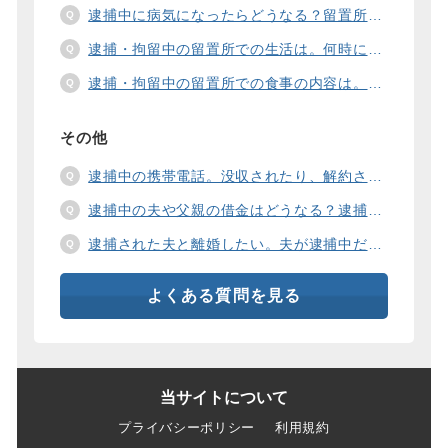
逮捕中に病気になったらどうなる？留置所の健康診断、診療、医療行為、手術は。
逮捕・拘留中の留置所での生活は。何時に起きて、何時に寝るの？部屋や食事の様子は？
逮捕・拘留中の留置所での食事の内容は。食事代は支払わないといけないの？
その他
逮捕中の携帯電話。没収されたり、解約されたり、見られたりするの？
逮捕中の夫や父親の借金はどうなる？逮捕中の借金の支払い方法は。
逮捕された夫と離婚したい。夫が逮捕中だと慰謝料は増えるの？
よくある質問を見る
当サイトについて
プライバシーポリシー
利用規約