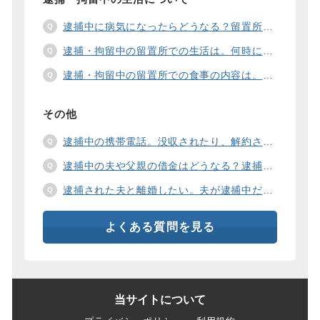
逮捕中に病気になったらどうなる？留置所の健康診断、診療、医療行為、手術は。
逮捕・拘留中の留置所での生活は。何時に起きて、何時に寝るの？部屋や食事の様子は？
逮捕・拘留中の留置所での食事の内容は。食事代は支払わないといけないの？
その他
逮捕中の携帯電話。没収されたり、解約されたり、見られたりするの？
逮捕中の夫や父親の借金はどうなる？逮捕中の借金の支払い方法は。
逮捕された夫と離婚したい。夫が逮捕中だと慰謝料は増えるの？
よくある質問を見る
当サイトについて