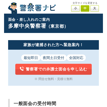
文字サイズを変更する
小
中
大
面会・差し入れのご案内
多摩中央警察署
（東京都）
家族が逮捕された方へ緊急案内！
最短即日
夜間土日受付
全国対応
警察署での弁護士面会を申し込む
※ 問合せ無料・見積り無料
一般面会の受付時間