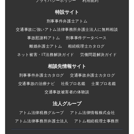
プライバシーポリシー
利用規約
特設サイト
刑事事件弁護士アトム
交通事故に強いアトム法律事務所弁護士法人に無料相談
事故慰謝料アトム
刑事事件データベース
離婚弁護士アトム
相続税理士カタログ
ネット被害・IT法務解決ガイド
労働問題解決ガイド
相談先情報サイト
刑事事件弁護士カタログ
交通事故弁護士カタログ
交通事故の治療ナビ
社長プロ名鑑
士業プロ名鑑
交通事故被害者の体験談
法人グループ
アトム法律税務グループ
アトム法律情報株式会社
アトム法律事務所弁護士法人
アトム相続税理士事務所