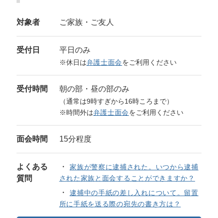
対象者
ご家族・ご友人
受付日
平日のみ
※休日は
弁護士面会
をご利用ください
受付時間
朝の部・昼の部のみ
（通常は9時すぎから16時ころまで）
※時間外は
弁護士面会
をご利用ください
面会時間
15分程度
よくある
家族が警察に逮捕された。いつから逮捕
質問
された家族と面会することができますか？
逮捕中の手紙の差し入れについて。留置
所に手紙を送る際の宛先の書き方は？