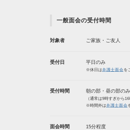
一般面会の受付時間
対象者
ご家族・ご友人
受付日
平日のみ
※休日は
弁護士面会
を
受付時間
朝の部・昼の部の
（通常は9時すぎから1
※時間外は
弁護士面会
面会時間
15分程度