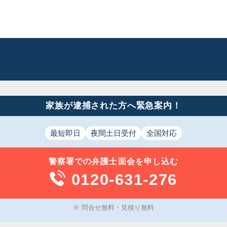
家族が逮捕された方へ緊急案内！
最短即日
夜間土日受付
全国対応
警察署での
弁護士面会
を申し込む
0120-631-276
※ 問合せ無料・見積り無料