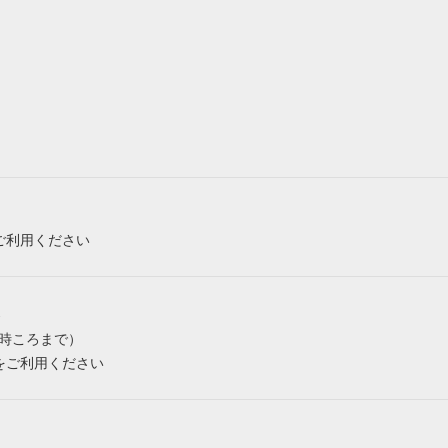
ご利用ください
み
6時ころまで）
をご利用ください