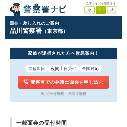
文字サイズを変更する
小
中
大
面会・差し入れのご案内
品川警察署
（東京都）
家族が逮捕された方へ緊急案内！
最短即日
夜間土日受付
全国対応
警察署での弁護士面会を申し込む
※ 問合せ無料・見積り無料
一般面会の受付時間