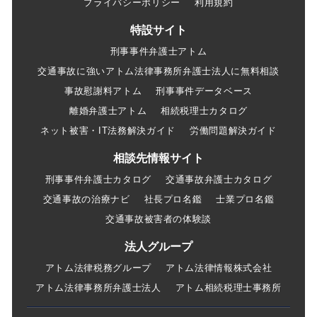
プライバシーポリシー
利用規約
特設サイト
刑事事件弁護士アトム
交通事故に強いアトム法律事務所弁護士法人に無料相談
事故慰謝料アトム
刑事事件データベース
離婚弁護士アトム
相続税理士カタログ
ネット被害・IT法務解決ガイド
労働問題解決ガイド
相談先情報サイト
刑事事件弁護士カタログ
交通事故弁護士カタログ
交通事故の治療ナビ
社長プロ名鑑
士業プロ名鑑
交通事故被害者の体験談
法人グループ
アトム法律税務グループ
アトム法律情報株式会社
アトム法律事務所弁護士法人
アトム相続税理士事務所