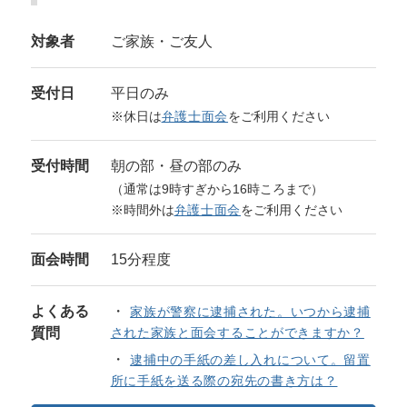
対象者
ご家族・ご友人
受付日
平日のみ
※休日は
弁護士面会
をご利用ください
受付時間
朝の部・昼の部のみ
（通常は9時すぎから16時ころまで）
※時間外は
弁護士面会
をご利用ください
面会時間
15分程度
よくある
家族が警察に逮捕された。いつから逮捕
質問
された家族と面会することができますか？
逮捕中の手紙の差し入れについて。留置
所に手紙を送る際の宛先の書き方は？