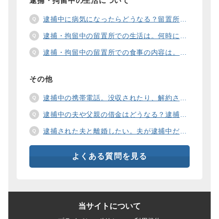
逮捕・拘留中の生活について
逮捕中に病気になったらどうなる？留置所の健康診断、診療、医療行為、手術は。
逮捕・拘留中の留置所での生活は。何時に起きて、何時に寝るの？部屋や食事の様子は？
逮捕・拘留中の留置所での食事の内容は。食事代は支払わないといけないの？
その他
逮捕中の携帯電話。没収されたり、解約されたり、見られたりするの？
逮捕中の夫や父親の借金はどうなる？逮捕中の借金の支払い方法は。
逮捕された夫と離婚したい。夫が逮捕中だと慰謝料は増えるの？
よくある質問を見る
当サイトについて