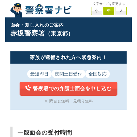
文字サイズを変更する
小
中
大
面会・差し入れのご案内
赤坂警察署
（東京都）
家族が逮捕された方へ緊急案内！
最短即日
夜間土日受付
全国対応
警察署での弁護士面会を申し込む
※ 問合せ無料・見積り無料
一般面会の受付時間