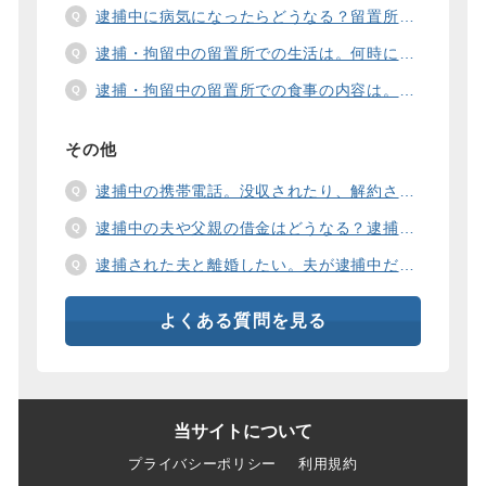
逮捕中に病気になったらどうなる？留置所の健康診断、診療、医療行為、手術は。
逮捕・拘留中の留置所での生活は。何時に起きて、何時に寝るの？部屋や食事の様子は？
逮捕・拘留中の留置所での食事の内容は。食事代は支払わないといけないの？
その他
逮捕中の携帯電話。没収されたり、解約されたり、見られたりするの？
逮捕中の夫や父親の借金はどうなる？逮捕中の借金の支払い方法は。
逮捕された夫と離婚したい。夫が逮捕中だと慰謝料は増えるの？
よくある質問を見る
当サイトについて
プライバシーポリシー
利用規約