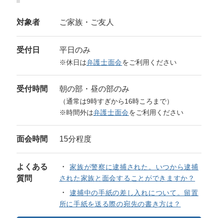
対象者
ご家族・ご友人
受付日
平日のみ
※休日は
弁護士面会
をご利用ください
受付時間
朝の部・昼の部のみ
（通常は9時すぎから16時ころまで）
※時間外は
弁護士面会
をご利用ください
面会時間
15分程度
よくある
家族が警察に逮捕された。いつから逮捕
質問
された家族と面会することができますか？
逮捕中の手紙の差し入れについて。留置
所に手紙を送る際の宛先の書き方は？