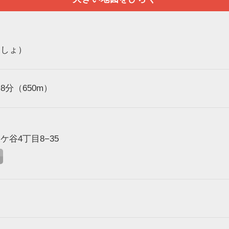
つしょ）
分（650m）
谷4丁目8−35