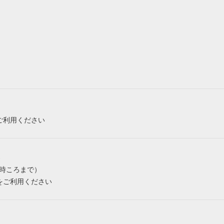
ご利用ください
み
6時ころまで）
をご利用ください