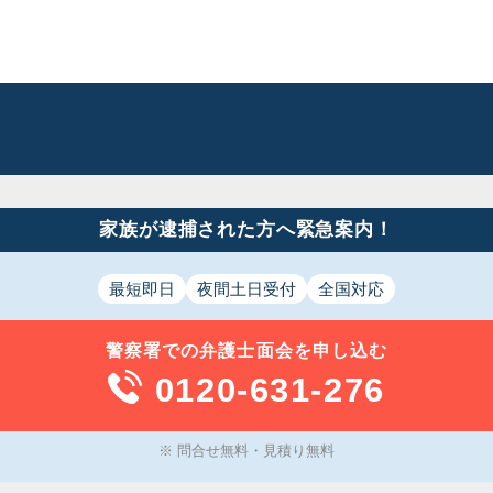
家族が逮捕された方へ緊急案内！
最短即日
夜間土日受付
全国対応
警察署での
弁護士面会
を申し込む
0120-631-276
※ 問合せ無料・見積り無料