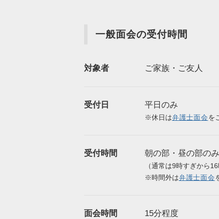
一般面会の受付時間
対象者
ご家族・ご友人
受付日
平日のみ
※休日は
弁護士面会
を
受付時間
朝の部・昼の部の
（通常は9時すぎから1
※時間外は
弁護士面会
面会時間
15分程度