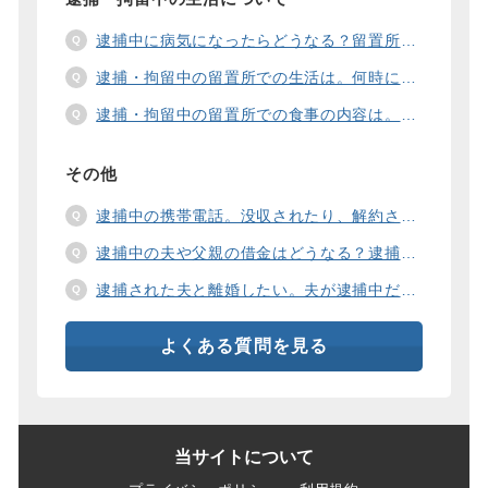
逮捕中に病気になったらどうなる？留置所の健康診断、診療、医療行為、手術は。
逮捕・拘留中の留置所での生活は。何時に起きて、何時に寝るの？部屋や食事の様子は？
逮捕・拘留中の留置所での食事の内容は。食事代は支払わないといけないの？
その他
逮捕中の携帯電話。没収されたり、解約されたり、見られたりするの？
逮捕中の夫や父親の借金はどうなる？逮捕中の借金の支払い方法は。
逮捕された夫と離婚したい。夫が逮捕中だと慰謝料は増えるの？
よくある質問を見る
当サイトについて