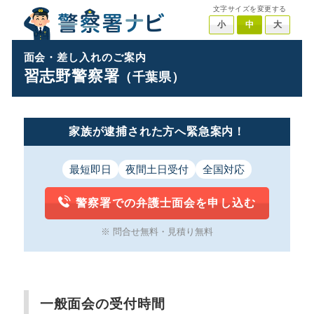
文字サイズを変更する
小
中
大
面会・差し入れのご案内
習志野警察署
（千葉県）
家族が逮捕された方へ緊急案内！
最短即日
夜間土日受付
全国対応
警察署での弁護士面会を申し込む
※ 問合せ無料・見積り無料
一般面会の受付時間