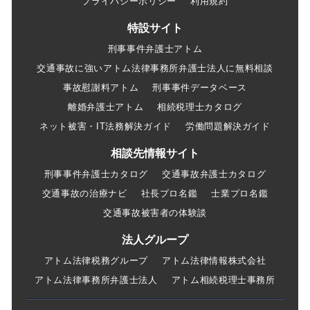
プライバシーポリシー
利用規約
特設サイト
刑事事件弁護士アトム
交通事故に強いアトム法律事務所弁護士法人に無料相談
事故慰謝料アトム
刑事事件データベース
離婚弁護士アトム
相続税理士カタログ
ネット被害・IT法務解決ガイド
労働問題解決ガイド
相談先情報サイト
刑事事件弁護士カタログ
交通事故弁護士カタログ
交通事故の治療ナビ
社長プロ名鑑
士業プロ名鑑
交通事故被害者の体験談
法人グループ
アトム法律税務グループ
アトム法律情報株式会社
アトム法律事務所弁護士法人
アトム相続税理士事務所