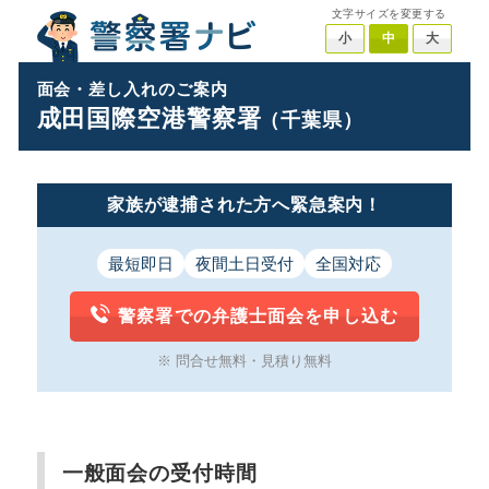
文字サイズを変更する
小
中
大
面会・差し入れのご案内
成田国際空港警察署
（千葉県）
家族が逮捕された方へ緊急案内！
最短即日
夜間土日受付
全国対応
警察署での弁護士面会を申し込む
※ 問合せ無料・見積り無料
一般面会の受付時間