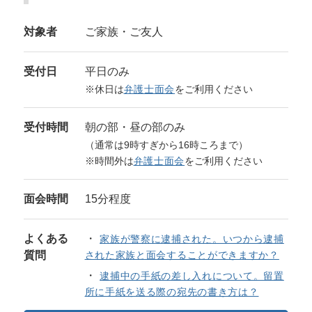
対象者
ご家族・ご友人
受付日
平日のみ
※休日は
弁護士面会
をご利用ください
受付時間
朝の部・昼の部のみ
（通常は9時すぎから16時ころまで）
※時間外は
弁護士面会
をご利用ください
面会時間
15分程度
よくある
家族が警察に逮捕された。いつから逮捕
質問
された家族と面会することができますか？
逮捕中の手紙の差し入れについて。留置
所に手紙を送る際の宛先の書き方は？