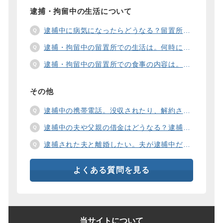
逮捕・拘留中の生活について
逮捕中に病気になったらどうなる？留置所の健康診断、診療、医療行為、手術は。
逮捕・拘留中の留置所での生活は。何時に起きて、何時に寝るの？部屋や食事の様子は？
逮捕・拘留中の留置所での食事の内容は。食事代は支払わないといけないの？
その他
逮捕中の携帯電話。没収されたり、解約されたり、見られたりするの？
逮捕中の夫や父親の借金はどうなる？逮捕中の借金の支払い方法は。
逮捕された夫と離婚したい。夫が逮捕中だと慰謝料は増えるの？
よくある質問を見る
当サイトについて