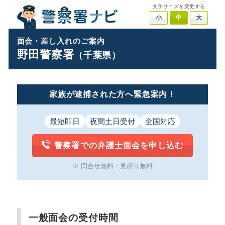
文字サイズを変更する
小
中
大
面会・差し入れのご案内
野田警察署
（千葉県）
家族が逮捕された方へ緊急案内！
最短即日
夜間土日受付
全国対応
警察署での弁護士面会を申し込む
※ 問合せ無料・見積り無料
一般面会の受付時間