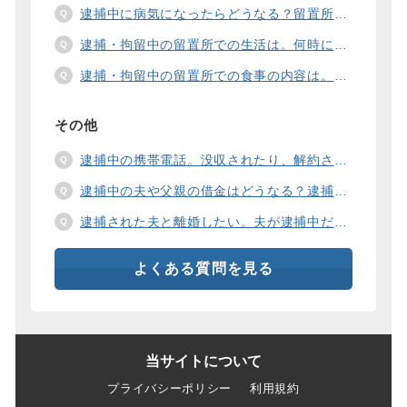
逮捕中に病気になったらどうなる？留置所の健康診断、診療、医療行為、手術は。
逮捕・拘留中の留置所での生活は。何時に起きて、何時に寝るの？部屋や食事の様子は？
逮捕・拘留中の留置所での食事の内容は。食事代は支払わないといけないの？
その他
逮捕中の携帯電話。没収されたり、解約されたり、見られたりするの？
逮捕中の夫や父親の借金はどうなる？逮捕中の借金の支払い方法は。
逮捕された夫と離婚したい。夫が逮捕中だと慰謝料は増えるの？
よくある質問を見る
当サイトについて
プライバシーポリシー
利用規約