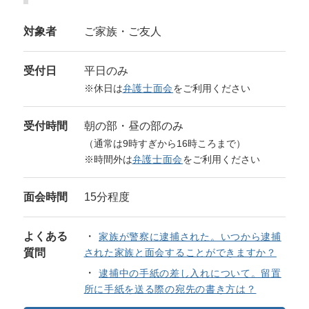
対象者
ご家族・ご友人
受付日
平日のみ
※休日は
弁護士面会
をご利用ください
受付時間
朝の部・昼の部のみ
（通常は9時すぎから16時ころまで）
※時間外は
弁護士面会
をご利用ください
面会時間
15分程度
よくある
家族が警察に逮捕された。いつから逮捕
質問
された家族と面会することができますか？
逮捕中の手紙の差し入れについて。留置
所に手紙を送る際の宛先の書き方は？