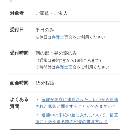
対象者
ご家族・ご友人
受付日
平日のみ
※休日は
弁護士面会
をご利用ください
受付時間
朝の部・昼の部のみ
（通常は9時すぎから16時ころまで）
※時間外は
弁護士面会
をご利用ください
面会時間
15分程度
よくある
家族が警察に逮捕された。いつから逮捕
質問
された家族と面会することができますか？
逮捕中の手紙の差し入れについて。留置
所に手紙を送る際の宛先の書き方は？