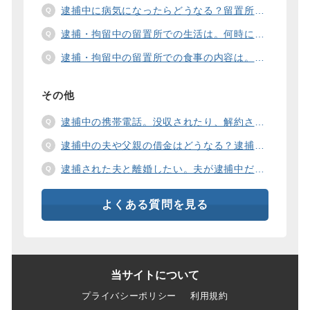
逮捕中に病気になったらどうなる？留置所の健康診断、診療、医療行為、手術は。
逮捕・拘留中の留置所での生活は。何時に起きて、何時に寝るの？部屋や食事の様子は？
逮捕・拘留中の留置所での食事の内容は。食事代は支払わないといけないの？
その他
逮捕中の携帯電話。没収されたり、解約されたり、見られたりするの？
逮捕中の夫や父親の借金はどうなる？逮捕中の借金の支払い方法は。
逮捕された夫と離婚したい。夫が逮捕中だと慰謝料は増えるの？
よくある質問を見る
当サイトについて
プライバシーポリシー
利用規約