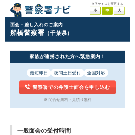
文字サイズを変更する
小
中
大
面会・差し入れのご案内
船橋警察署
（千葉県）
家族が逮捕された方へ緊急案内！
最短即日
夜間土日受付
全国対応
警察署での弁護士面会を申し込む
※ 問合せ無料・見積り無料
一般面会の受付時間