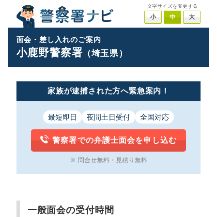
文字サイズを変更する
小
中
大
面会・差し入れのご案内
小鹿野警察署
（埼玉県）
家族が逮捕された方へ緊急案内！
最短即日
夜間土日受付
全国対応
警察署での弁護士面会を申し込む
※ 問合せ無料・見積り無料
一般面会の受付時間