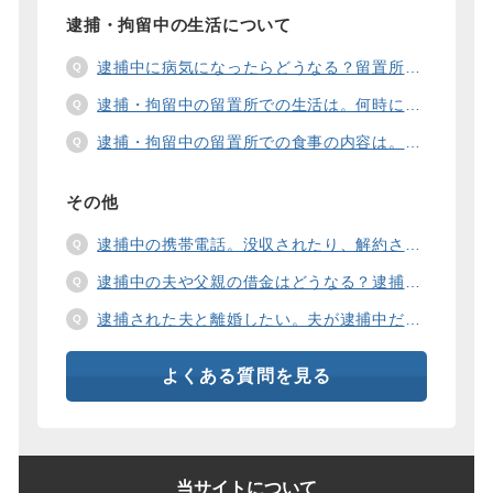
逮捕・拘留中の生活について
逮捕中に病気になったらどうなる？留置所の健康診断、診療、医療行為、手術は。
逮捕・拘留中の留置所での生活は。何時に起きて、何時に寝るの？部屋や食事の様子は？
逮捕・拘留中の留置所での食事の内容は。食事代は支払わないといけないの？
その他
逮捕中の携帯電話。没収されたり、解約されたり、見られたりするの？
逮捕中の夫や父親の借金はどうなる？逮捕中の借金の支払い方法は。
逮捕された夫と離婚したい。夫が逮捕中だと慰謝料は増えるの？
よくある質問を見る
当サイトについて