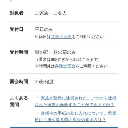
対象者
ご家族・ご友人
受付日
平日のみ
※休日は
弁護士面会
をご利用ください
受付時間
朝の部・昼の部のみ
（通常は9時すぎから16時ころまで）
※時間外は
弁護士面会
をご利用ください
面会時間
15分程度
よくある
家族が警察に逮捕された。いつから逮捕
質問
された家族と面会することができますか？
逮捕中の手紙の差し入れについて。留置
所に手紙を送る際の宛先の書き方は？