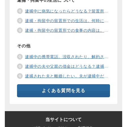
逮捕・拘留中の生活について
逮捕中に病気になったらどうなる？留置所の健康診断、診療、医療行為、手術は。
逮捕・拘留中の留置所での生活は。何時に起きて、何時に寝るの？部屋や食事の様子は？
逮捕・拘留中の留置所での食事の内容は。食事代は支払わないといけないの？
その他
逮捕中の携帯電話。没収されたり、解約されたり、見られたりするの？
逮捕中の夫や父親の借金はどうなる？逮捕中の借金の支払い方法は。
逮捕された夫と離婚したい。夫が逮捕中だと慰謝料は増えるの？
よくある質問を見る
当サイトについて