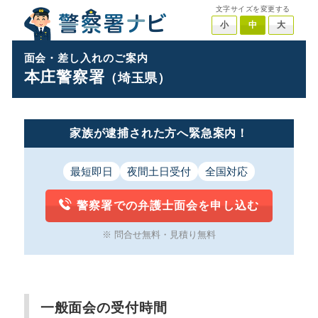
文字サイズを変更する
小
中
大
面会・差し入れのご案内
本庄警察署
（埼玉県）
家族が逮捕された方へ緊急案内！
最短即日
夜間土日受付
全国対応
警察署での弁護士面会を申し込む
※ 問合せ無料・見積り無料
一般面会の受付時間