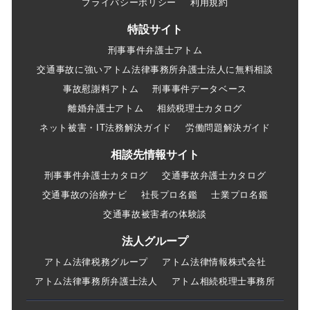
プライバシーポリシー
利用規約
特設サイト
刑事事件弁護士アトム
交通事故に強いアトム法律事務所弁護士法人に無料相談
事故慰謝料アトム
刑事事件データベース
離婚弁護士アトム
相続税理士カタログ
ネット被害・IT法務解決ガイド
労働問題解決ガイド
相談先情報サイト
刑事事件弁護士カタログ
交通事故弁護士カタログ
交通事故の治療ナビ
社長プロ名鑑
士業プロ名鑑
交通事故被害者の体験談
法人グループ
アトム法律税務グループ
アトム法律情報株式会社
アトム法律事務所弁護士法人
アトム相続税理士事務所