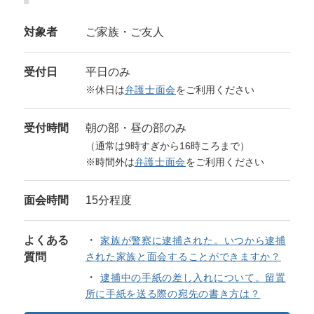
対象者
ご家族・ご友人
受付日
平日のみ
※休日は
弁護士面会
をご利用ください
受付時間
朝の部・昼の部のみ
（通常は9時すぎから16時ころまで）
※時間外は
弁護士面会
をご利用ください
面会時間
15分程度
よくある
家族が警察に逮捕された。いつから逮捕
質問
された家族と面会することができますか？
逮捕中の手紙の差し入れについて。留置
所に手紙を送る際の宛先の書き方は？