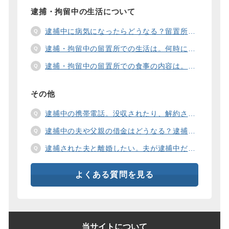
逮捕・拘留中の生活について
逮捕中に病気になったらどうなる？留置所の健康診断、診療、医療行為、手術は。
逮捕・拘留中の留置所での生活は。何時に起きて、何時に寝るの？部屋や食事の様子は？
逮捕・拘留中の留置所での食事の内容は。食事代は支払わないといけないの？
その他
逮捕中の携帯電話。没収されたり、解約されたり、見られたりするの？
逮捕中の夫や父親の借金はどうなる？逮捕中の借金の支払い方法は。
逮捕された夫と離婚したい。夫が逮捕中だと慰謝料は増えるの？
よくある質問を見る
当サイトについて