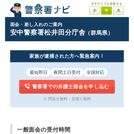
文字サイズを変更する
小
中
大
面会・差し入れのご案内
安中警察署松井田分庁舎
（群馬県）
家族が逮捕された方へ緊急案内！
最短即日
夜間土日受付
全国対応
警察署での弁護士面会を申し込む
※ 問合せ無料・見積り無料
一般面会の受付時間