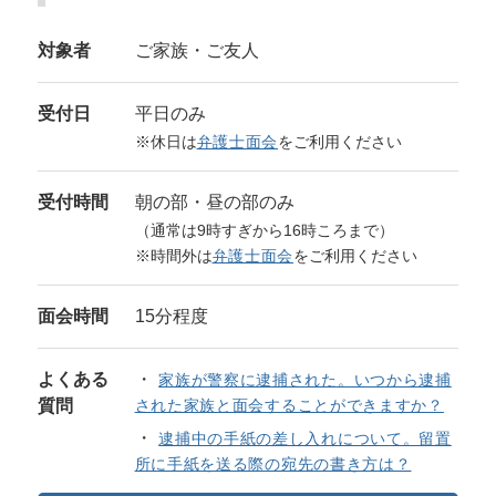
対象者
ご家族・ご友人
受付日
平日のみ
※休日は
弁護士面会
をご利用ください
受付時間
朝の部・昼の部のみ
（通常は9時すぎから16時ころまで）
※時間外は
弁護士面会
をご利用ください
面会時間
15分程度
よくある
家族が警察に逮捕された。いつから逮捕
質問
された家族と面会することができますか？
逮捕中の手紙の差し入れについて。留置
所に手紙を送る際の宛先の書き方は？