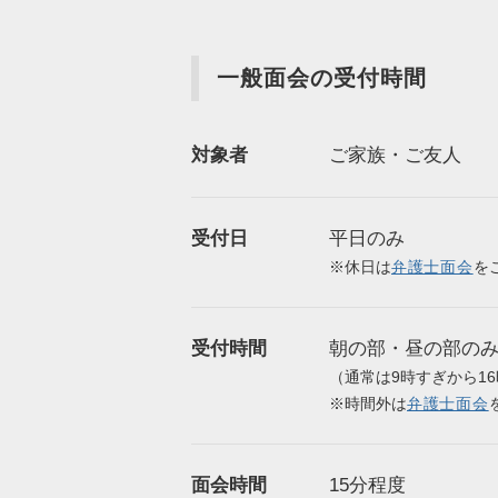
一般面会の受付時間
対象者
ご家族・ご友人
受付日
平日のみ
※休日は
弁護士面会
を
受付時間
朝の部・昼の部の
（通常は9時すぎから1
※時間外は
弁護士面会
面会時間
15分程度