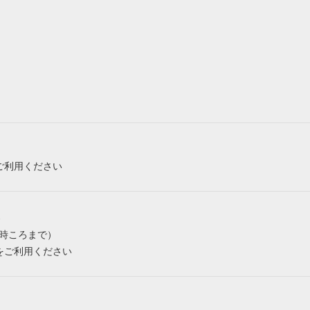
ご利用ください
み
6時ころまで）
をご利用ください