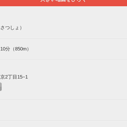
いさつしょ）
0分（850m）
2丁目15−1