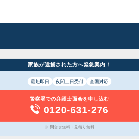
家族が逮捕された方へ緊急案内！
最短即日
夜間土日受付
全国対応
警察署での
弁護士面会
を申し込む
0120-631-276
※ 問合せ無料・見積り無料