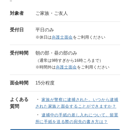
対象者
ご家族・ご友人
受付日
平日のみ
※休日は
弁護士面会
をご利用ください
受付時間
朝の部・昼の部のみ
（通常は9時すぎから16時ころまで）
※時間外は
弁護士面会
をご利用ください
面会時間
15分程度
よくある
家族が警察に逮捕された。いつから逮捕
質問
された家族と面会することができますか？
逮捕中の手紙の差し入れについて。留置
所に手紙を送る際の宛先の書き方は？