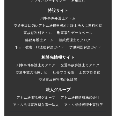
プライバシーポリシー
利用規約
特設サイト
刑事事件弁護士アトム
交通事故に強いアトム法律事務所弁護士法人に無料相談
事故慰謝料アトム
刑事事件データベース
離婚弁護士アトム
相続税理士カタログ
ネット被害・IT法務解決ガイド
労働問題解決ガイド
相談先情報サイト
刑事事件弁護士カタログ
交通事故弁護士カタログ
交通事故の治療ナビ
社長プロ名鑑
士業プロ名鑑
交通事故被害者の体験談
法人グループ
アトム法律税務グループ
アトム法律情報株式会社
アトム法律事務所弁護士法人
アトム相続税理士事務所