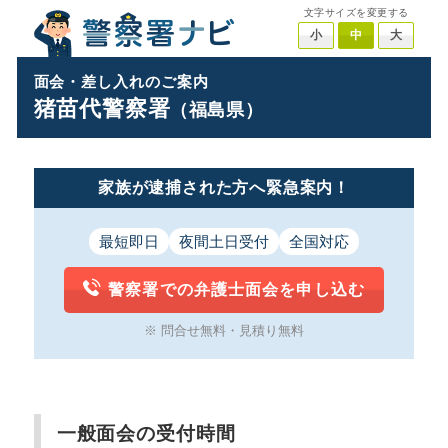
文字サイズを変更する
小
中
大
面会・差し入れのご案内
猪苗代警察署
（福島県）
家族が逮捕された方へ緊急案内！
最短即日
夜間土日受付
全国対応
警察署での弁護士面会を申し込む
※ 問合せ無料・見積り無料
一般面会の受付時間