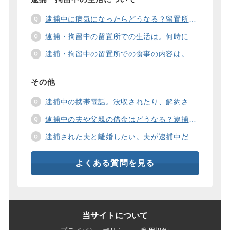
逮捕中に病気になったらどうなる？留置所の健康診断、診療、医療行為、手術は。
逮捕・拘留中の留置所での生活は。何時に起きて、何時に寝るの？部屋や食事の様子は？
逮捕・拘留中の留置所での食事の内容は。食事代は支払わないといけないの？
その他
逮捕中の携帯電話。没収されたり、解約されたり、見られたりするの？
逮捕中の夫や父親の借金はどうなる？逮捕中の借金の支払い方法は。
逮捕された夫と離婚したい。夫が逮捕中だと慰謝料は増えるの？
よくある質問を見る
当サイトについて