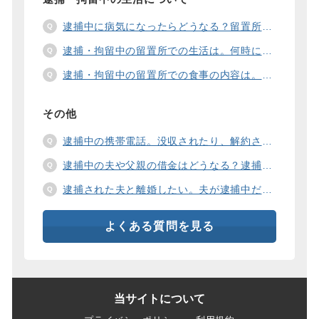
逮捕中に病気になったらどうなる？留置所の健康診断、診療、医療行為、手術は。
逮捕・拘留中の留置所での生活は。何時に起きて、何時に寝るの？部屋や食事の様子は？
逮捕・拘留中の留置所での食事の内容は。食事代は支払わないといけないの？
その他
逮捕中の携帯電話。没収されたり、解約されたり、見られたりするの？
逮捕中の夫や父親の借金はどうなる？逮捕中の借金の支払い方法は。
逮捕された夫と離婚したい。夫が逮捕中だと慰謝料は増えるの？
よくある質問を見る
当サイトについて