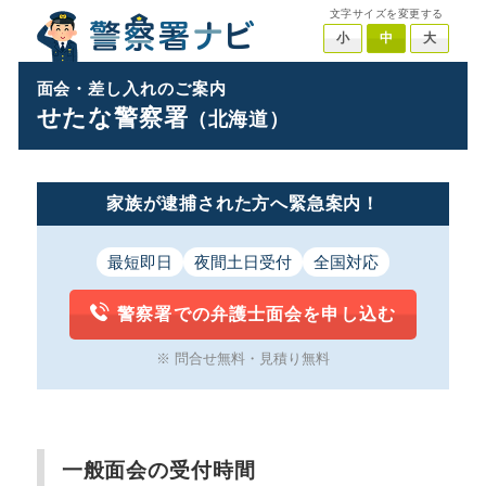
文字サイズを変更する
小
中
大
面会・差し入れのご案内
せたな警察署
（北海道）
家族が逮捕された方へ緊急案内！
最短即日
夜間土日受付
全国対応
警察署での弁護士面会を申し込む
※ 問合せ無料・見積り無料
一般面会の受付時間