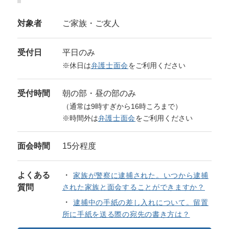
対象者
ご家族・ご友人
受付日
平日のみ
※休日は
弁護士面会
をご利用ください
受付時間
朝の部・昼の部のみ
（通常は9時すぎから16時ころまで）
※時間外は
弁護士面会
をご利用ください
面会時間
15分程度
よくある
家族が警察に逮捕された。いつから逮捕
質問
された家族と面会することができますか？
逮捕中の手紙の差し入れについて。留置
所に手紙を送る際の宛先の書き方は？