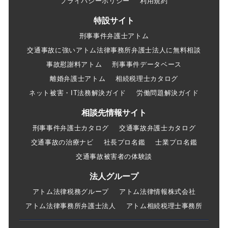
プライバシーポリシー
利用規約
特設サイト
刑事事件弁護士アトム
交通事故に強いアトム法律事務所弁護士法人に無料相談
事故慰謝料アトム
刑事事件データベース
離婚弁護士アトム
相続税理士カタログ
ネット被害・IT法務解決ガイド
労働問題解決ガイド
相談先情報サイト
刑事事件弁護士カタログ
交通事故弁護士カタログ
交通事故の治療ナビ
社長プロ名鑑
士業プロ名鑑
交通事故被害者の体験談
法人グループ
アトム法律税務グループ
アトム法律情報株式会社
アトム法律事務所弁護士法人
アトム相続税理士事務所