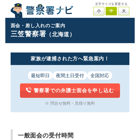
文字サイズを変更する
小
中
大
面会・差し入れのご案内
三笠警察署
（北海道）
家族が逮捕された方へ緊急案内！
最短即日
夜間土日受付
全国対応
警察署での弁護士面会を申し込む
※ 問合せ無料・見積り無料
一般面会の受付時間