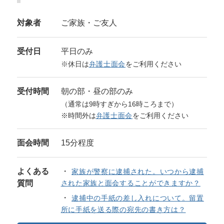
対象者
ご家族・ご友人
受付日
平日のみ
※休日は
弁護士面会
をご利用ください
受付時間
朝の部・昼の部のみ
（通常は9時すぎから16時ころまで）
※時間外は
弁護士面会
をご利用ください
面会時間
15分程度
よくある
家族が警察に逮捕された。いつから逮捕
質問
された家族と面会することができますか？
逮捕中の手紙の差し入れについて。留置
所に手紙を送る際の宛先の書き方は？