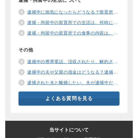
逮捕・拘留中の生活について
逮捕中に病気になったらどうなる？留置所の健康診断、診療、医療行為、手術は。
逮捕・拘留中の留置所での生活は。何時に起きて、何時に寝るの？部屋や食事の様子は？
逮捕・拘留中の留置所での食事の内容は。食事代は支払わないといけないの？
その他
逮捕中の携帯電話。没収されたり、解約されたり、見られたりするの？
逮捕中の夫や父親の借金はどうなる？逮捕中の借金の支払い方法は。
逮捕された夫と離婚したい。夫が逮捕中だと慰謝料は増えるの？
よくある質問を見る
当サイトについて