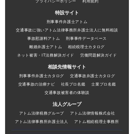
プライバシーポリシー
利用規約
特設サイト
刑事事件弁護士アトム
交通事故に強いアトム法律事務所弁護士法人に無料相談
事故慰謝料アトム
刑事事件データベース
離婚弁護士アトム
相続税理士カタログ
ネット被害・IT法務解決ガイド
労働問題解決ガイド
相談先情報サイト
刑事事件弁護士カタログ
交通事故弁護士カタログ
交通事故の治療ナビ
社長プロ名鑑
士業プロ名鑑
交通事故被害者の体験談
法人グループ
アトム法律税務グループ
アトム法律情報株式会社
アトム法律事務所弁護士法人
アトム相続税理士事務所