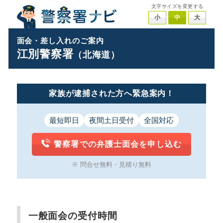
文字サイズを変更する
小
中
大
面会・差し入れのご案内
江別警察署
（北海道）
家族が逮捕された方へ緊急案内！
最短即日
夜間土日受付
全国対応
警察署での弁護士面会を申し込む
※ 問合せ無料・見積り無料
一般面会の受付時間