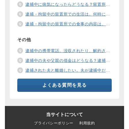
逮捕中に病気になったらどうなる？留置所の健康診断、診療、医療行為、手術は。
逮捕・拘留中の留置所での生活は。何時に起きて、何時に寝るの？部屋や食事の様子は？
逮捕・拘留中の留置所での食事の内容は。食事代は支払わないといけないの？
その他
逮捕中の携帯電話。没収されたり、解約されたり、見られたりするの？
逮捕中の夫や父親の借金はどうなる？逮捕中の借金の支払い方法は。
逮捕された夫と離婚したい。夫が逮捕中だと慰謝料は増えるの？
よくある質問を見る
当サイトについて
プライバシーポリシー
利用規約