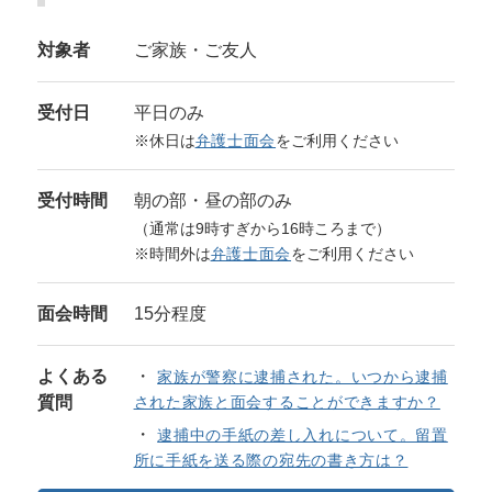
対象者
ご家族・ご友人
受付日
平日のみ
※休日は
弁護士面会
をご利用ください
受付時間
朝の部・昼の部のみ
（通常は9時すぎから16時ころまで）
※時間外は
弁護士面会
をご利用ください
面会時間
15分程度
よくある
家族が警察に逮捕された。いつから逮捕
質問
された家族と面会することができますか？
逮捕中の手紙の差し入れについて。留置
所に手紙を送る際の宛先の書き方は？