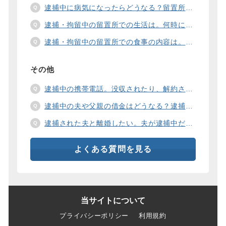
逮捕中に病気になったらどうなる？留置所の健康診断、診療、医療行為、手術は。
逮捕・拘留中の留置所での生活は。何時に起きて、何時に寝るの？部屋や食事の様子は？
逮捕・拘留中の留置所での食事の内容は。食事代は支払わないといけないの？
その他
逮捕中の携帯電話。没収されたり、解約されたり、見られたりするの？
逮捕中の夫や父親の借金はどうなる？逮捕中の借金の支払い方法は。
逮捕された夫と離婚したい。夫が逮捕中だと慰謝料は増えるの？
よくある質問を見る
当サイトについて
プライバシーポリシー
利用規約