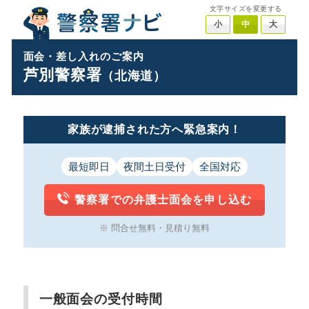
文字サイズを変更する
小
中
大
面会・差し入れのご案内
芦別警察署
（北海道）
家族が逮捕された方へ緊急案内！
最短即日
夜間土日受付
全国対応
警察署での弁護士面会を申し込む
※ 問合せ無料・見積り無料
一般面会の受付時間