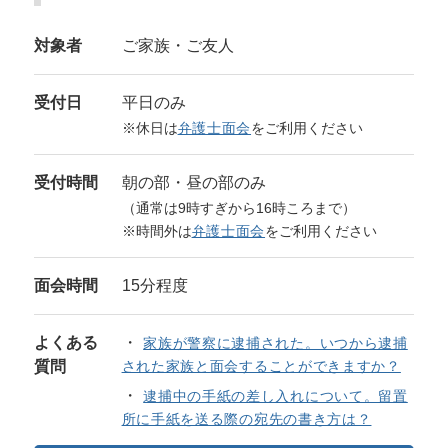
対象者
ご家族・ご友人
受付日
平日のみ
※休日は
弁護士面会
をご利用ください
受付時間
朝の部・昼の部のみ
（通常は9時すぎから16時ころまで）
※時間外は
弁護士面会
をご利用ください
面会時間
15分程度
よくある
家族が警察に逮捕された。いつから逮捕
質問
された家族と面会することができますか？
逮捕中の手紙の差し入れについて。留置
所に手紙を送る際の宛先の書き方は？