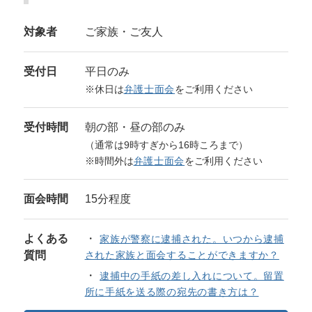
対象者
ご家族・ご友人
受付日
平日のみ
※休日は
弁護士面会
をご利用ください
受付時間
朝の部・昼の部のみ
（通常は9時すぎから16時ころまで）
※時間外は
弁護士面会
をご利用ください
面会時間
15分程度
よくある
家族が警察に逮捕された。いつから逮捕
質問
された家族と面会することができますか？
逮捕中の手紙の差し入れについて。留置
所に手紙を送る際の宛先の書き方は？