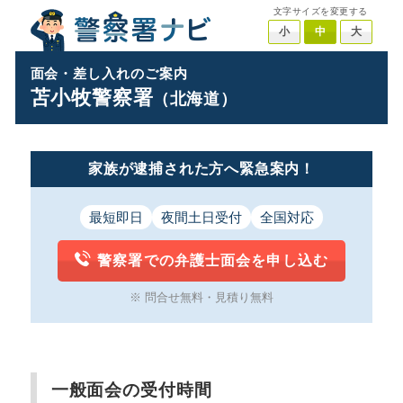
文字サイズを変更する
小
中
大
面会・差し入れのご案内
苫小牧警察署
（北海道）
家族が逮捕された方へ緊急案内！
最短即日
夜間土日受付
全国対応
警察署での弁護士面会を申し込む
※ 問合せ無料・見積り無料
一般面会の受付時間