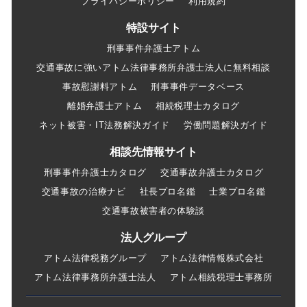
プライバシーポリシー
利用規約
特設サイト
刑事事件弁護士アトム
交通事故に強いアトム法律事務所弁護士法人に無料相談
事故慰謝料アトム
刑事事件データベース
離婚弁護士アトム
相続税理士カタログ
ネット被害・IT法務解決ガイド
労働問題解決ガイド
相談先情報サイト
刑事事件弁護士カタログ
交通事故弁護士カタログ
交通事故の治療ナビ
社長プロ名鑑
士業プロ名鑑
交通事故被害者の体験談
法人グループ
アトム法律税務グループ
アトム法律情報株式会社
アトム法律事務所弁護士法人
アトム相続税理士事務所