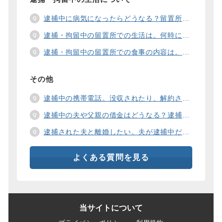
逮捕中に病気になったらどうなる？留置所の健康診断、診療、医療行為、手術は。
逮捕・拘留中の留置所での生活は。何時に起きて、何時に寝るの？部屋や食事の様子は？
逮捕・拘留中の留置所での食事の内容は。食事代は支払わないといけないの？
その他
逮捕中の携帯電話。没収されたり、解約されたり、見られたりするの？
逮捕中の夫や父親の借金はどうなる？逮捕中の借金の支払い方法は。
逮捕された夫と離婚したい。夫が逮捕中だと慰謝料は増えるの？
よくある質問を見る
当サイトについて