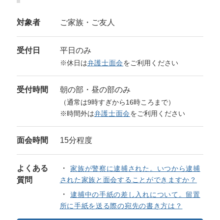
対象者
ご家族・ご友人
受付日
平日のみ
※休日は
弁護士面会
をご利用ください
受付時間
朝の部・昼の部のみ
（通常は9時すぎから16時ころまで）
※時間外は
弁護士面会
をご利用ください
面会時間
15分程度
よくある
家族が警察に逮捕された。いつから逮捕
質問
された家族と面会することができますか？
逮捕中の手紙の差し入れについて。留置
所に手紙を送る際の宛先の書き方は？