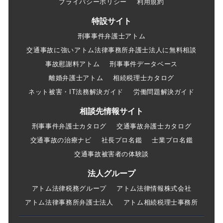
プライバシーポリシー
利用規約
特設サイト
刑事事件弁護士アトム
交通事故に強いアトム法律事務所弁護士法人に無料相談
事故慰謝料アトム
刑事事件データベース
離婚弁護士アトム
相続税理士カタログ
ネット被害・IT法務解決ガイド
労働問題解決ガイド
相談先情報サイト
刑事事件弁護士カタログ
交通事故弁護士カタログ
交通事故の治療ナビ
社長プロ名鑑
士業プロ名鑑
交通事故被害者の体験談
法人グループ
アトム法律税務グループ
アトム法律情報株式会社
アトム法律事務所弁護士法人
アトム相続税理士事務所