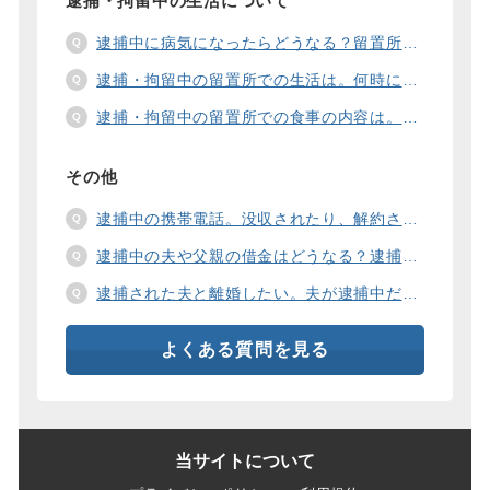
逮捕・拘留中の生活について
逮捕中に病気になったらどうなる？留置所の健康診断、診療、医療行為、手術は。
逮捕・拘留中の留置所での生活は。何時に起きて、何時に寝るの？部屋や食事の様子は？
逮捕・拘留中の留置所での食事の内容は。食事代は支払わないといけないの？
その他
逮捕中の携帯電話。没収されたり、解約されたり、見られたりするの？
逮捕中の夫や父親の借金はどうなる？逮捕中の借金の支払い方法は。
逮捕された夫と離婚したい。夫が逮捕中だと慰謝料は増えるの？
よくある質問を見る
当サイトについて