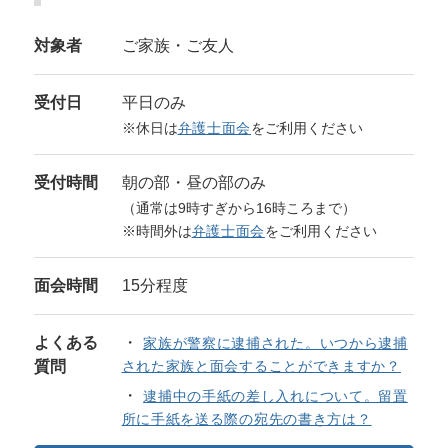
対象者
ご家族・ご友人
受付日
平日のみ
※休日は
弁護士面会
をご利用ください
受付時間
朝の部・昼の部のみ
（通常は9時すぎから16時ころまで）
※時間外は
弁護士面会
をご利用ください
面会時間
15分程度
よくある
家族が警察に逮捕された。いつから逮捕
質問
された家族と面会することができますか？
逮捕中の手紙の差し入れについて。留置
所に手紙を送る際の宛先の書き方は？