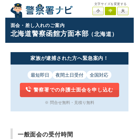
文字サイズを変更する
小
中
大
面会・差し入れのご案内
北海道警察函館方面本部
（北海道）
家族が逮捕された方へ緊急案内！
最短即日
夜間土日受付
全国対応
警察署での弁護士面会を申し込む
※ 問合せ無料・見積り無料
一般面会の受付時間