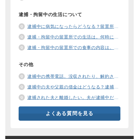
逮捕・拘留中の生活について
逮捕中に病気になったらどうなる？留置所の健康診断、診療、医療行為、手術は。
逮捕・拘留中の留置所での生活は。何時に起きて、何時に寝るの？部屋や食事の様子は？
逮捕・拘留中の留置所での食事の内容は。食事代は支払わないといけないの？
その他
逮捕中の携帯電話。没収されたり、解約されたり、見られたりするの？
逮捕中の夫や父親の借金はどうなる？逮捕中の借金の支払い方法は。
逮捕された夫と離婚したい。夫が逮捕中だと慰謝料は増えるの？
よくある質問を見る