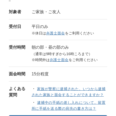
対象者
ご家族・ご友人
受付日
平日のみ
※休日は
弁護士面会
をご利用ください
受付時間
朝の部・昼の部のみ
（通常は9時すぎから16時ころまで）
※時間外は
弁護士面会
をご利用ください
面会時間
15分程度
よくある
家族が警察に逮捕された。いつから逮捕
質問
された家族と面会することができますか？
逮捕中の手紙の差し入れについて。留置
所に手紙を送る際の宛先の書き方は？