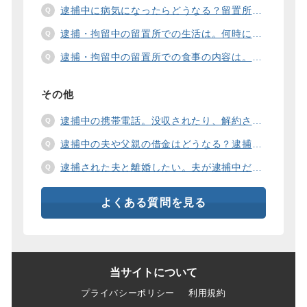
逮捕中に病気になったらどうなる？留置所の健康診断、診療、医療行為、手術は。
逮捕・拘留中の留置所での生活は。何時に起きて、何時に寝るの？部屋や食事の様子は？
逮捕・拘留中の留置所での食事の内容は。食事代は支払わないといけないの？
その他
逮捕中の携帯電話。没収されたり、解約されたり、見られたりするの？
逮捕中の夫や父親の借金はどうなる？逮捕中の借金の支払い方法は。
逮捕された夫と離婚したい。夫が逮捕中だと慰謝料は増えるの？
よくある質問を見る
当サイトについて
プライバシーポリシー
利用規約