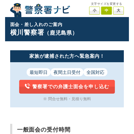
文字サイズを変更する
小
中
大
面会・差し入れのご案内
横川警察署
（鹿児島県）
家族が逮捕された方へ緊急案内！
最短即日
夜間土日受付
全国対応
警察署での弁護士面会を申し込む
※ 問合せ無料・見積り無料
一般面会の受付時間