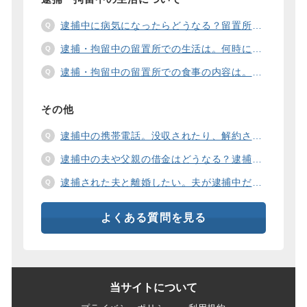
逮捕中に病気になったらどうなる？留置所の健康診断、診療、医療行為、手術は。
逮捕・拘留中の留置所での生活は。何時に起きて、何時に寝るの？部屋や食事の様子は？
逮捕・拘留中の留置所での食事の内容は。食事代は支払わないといけないの？
その他
逮捕中の携帯電話。没収されたり、解約されたり、見られたりするの？
逮捕中の夫や父親の借金はどうなる？逮捕中の借金の支払い方法は。
逮捕された夫と離婚したい。夫が逮捕中だと慰謝料は増えるの？
よくある質問を見る
当サイトについて