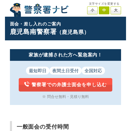
文字サイズを変更する
小
中
大
面会・差し入れのご案内
鹿児島南警察署
（鹿児島県）
家族が逮捕された方へ緊急案内！
最短即日
夜間土日受付
全国対応
警察署での弁護士面会を申し込む
※ 問合せ無料・見積り無料
一般面会の受付時間