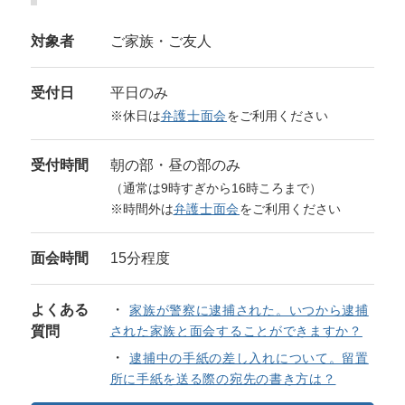
対象者
ご家族・ご友人
受付日
平日のみ
※休日は
弁護士面会
をご利用ください
受付時間
朝の部・昼の部のみ
（通常は9時すぎから16時ころまで）
※時間外は
弁護士面会
をご利用ください
面会時間
15分程度
よくある
家族が警察に逮捕された。いつから逮捕
質問
された家族と面会することができますか？
逮捕中の手紙の差し入れについて。留置
所に手紙を送る際の宛先の書き方は？