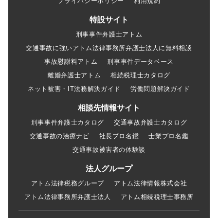
プライバシーポリシー
利用規約
特設サイト
刑事事件弁護士アトム
交通事故に強いアトム法律事務所弁護士法人に無料相談
事故慰謝料アトム
刑事事件データベース
離婚弁護士アトム
相続税理士カタログ
ネット被害・IT法務解決ガイド
労働問題解決ガイド
相談先情報サイト
刑事事件弁護士カタログ
交通事故弁護士カタログ
交通事故の治療ナビ
社長プロ名鑑
士業プロ名鑑
交通事故被害者の体験談
法人グループ
アトム法律税務グループ
アトム法律情報株式会社
アトム法律事務所弁護士法人
アトム相続税理士事務所