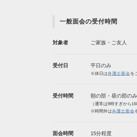
一般面会の受付時間
対象者
ご家族・ご友人
受付日
平日のみ
※休日は
弁護士面会
を
受付時間
朝の部・昼の部の
（通常は9時すぎから1
※時間外は
弁護士面会
面会時間
15分程度