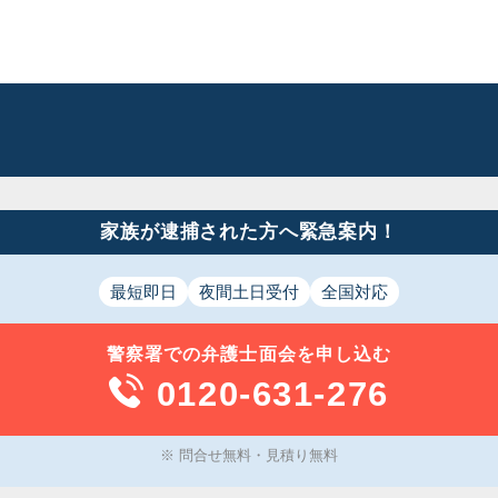
家族が逮捕された方へ緊急案内！
最短即日
夜間土日受付
全国対応
警察署での
弁護士面会
を申し込む
0120-631-276
※ 問合せ無料・見積り無料