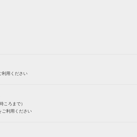
ご利用ください
み
6時ころまで）
をご利用ください