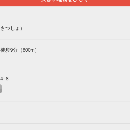
いさつしょ）
歩9分（800m）
−8