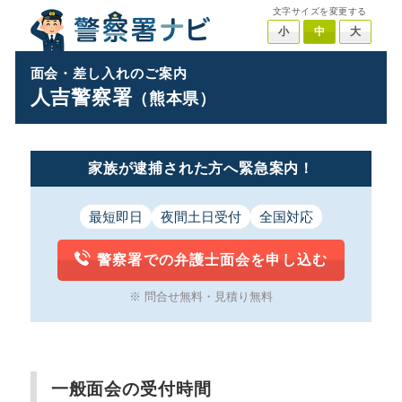
文字サイズを変更する
小
中
大
面会・差し入れのご案内
人吉警察署
（熊本県）
家族が逮捕された方へ緊急案内！
最短即日
夜間土日受付
全国対応
警察署での弁護士面会を申し込む
※ 問合せ無料・見積り無料
一般面会の受付時間