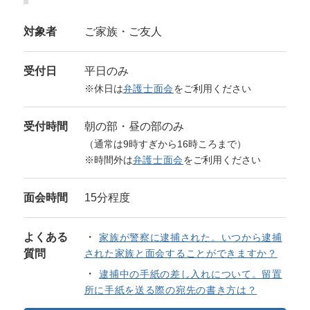
対象者
ご家族・ご友人
受付日
平日のみ
※休日は
弁護士面会
をご利用ください
受付時間
朝の部・昼の部のみ
（通常は9時すぎから16時ころまで）
※時間外は
弁護士面会
をご利用ください
面会時間
15分程度
よくある
家族が警察に逮捕された。いつから逮捕
質問
された家族と面会することができますか？
逮捕中の手紙の差し入れについて。留置
所に手紙を送る際の宛先の書き方は？