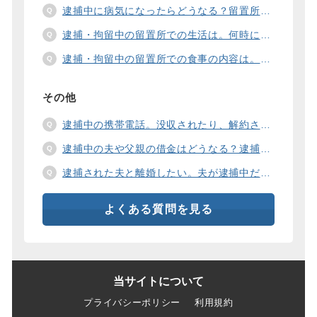
逮捕中に病気になったらどうなる？留置所の健康診断、診療、医療行為、手術は。
逮捕・拘留中の留置所での生活は。何時に起きて、何時に寝るの？部屋や食事の様子は？
逮捕・拘留中の留置所での食事の内容は。食事代は支払わないといけないの？
その他
逮捕中の携帯電話。没収されたり、解約されたり、見られたりするの？
逮捕中の夫や父親の借金はどうなる？逮捕中の借金の支払い方法は。
逮捕された夫と離婚したい。夫が逮捕中だと慰謝料は増えるの？
よくある質問を見る
当サイトについて
プライバシーポリシー
利用規約