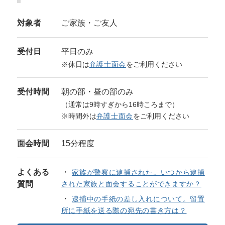
対象者
ご家族・ご友人
受付日
平日のみ
※休日は
弁護士面会
をご利用ください
受付時間
朝の部・昼の部のみ
（通常は9時すぎから16時ころまで）
※時間外は
弁護士面会
をご利用ください
面会時間
15分程度
よくある
家族が警察に逮捕された。いつから逮捕
質問
された家族と面会することができますか？
逮捕中の手紙の差し入れについて。留置
所に手紙を送る際の宛先の書き方は？