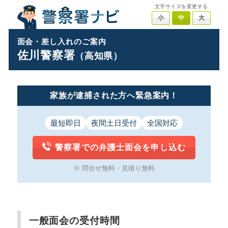
文字サイズを変更する
小
中
大
面会・差し入れのご案内
佐川警察署
（高知県）
家族が逮捕された方へ緊急案内！
最短即日
夜間土日受付
全国対応
警察署での弁護士面会を申し込む
※ 問合せ無料・見積り無料
一般面会の受付時間