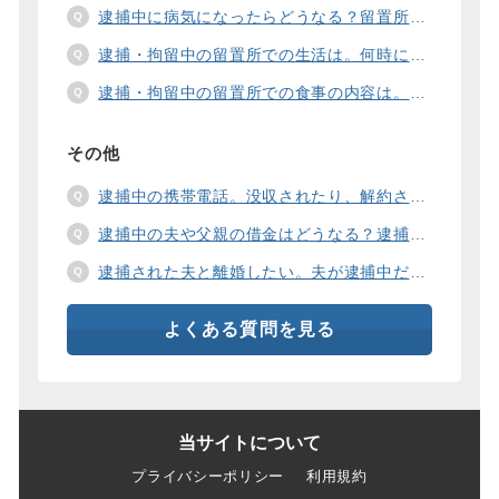
逮捕中に病気になったらどうなる？留置所の健康診断、診療、医療行為、手術は。
逮捕・拘留中の留置所での生活は。何時に起きて、何時に寝るの？部屋や食事の様子は？
逮捕・拘留中の留置所での食事の内容は。食事代は支払わないといけないの？
その他
逮捕中の携帯電話。没収されたり、解約されたり、見られたりするの？
逮捕中の夫や父親の借金はどうなる？逮捕中の借金の支払い方法は。
逮捕された夫と離婚したい。夫が逮捕中だと慰謝料は増えるの？
よくある質問を見る
当サイトについて
プライバシーポリシー
利用規約