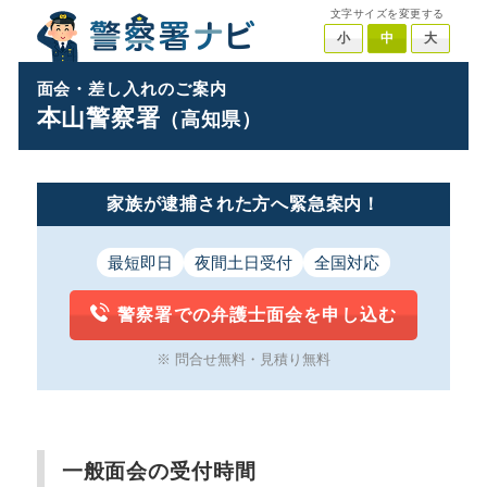
文字サイズを変更する
小
中
大
面会・差し入れのご案内
本山警察署
（高知県）
家族が逮捕された方へ緊急案内！
最短即日
夜間土日受付
全国対応
警察署での弁護士面会を申し込む
※ 問合せ無料・見積り無料
一般面会の受付時間