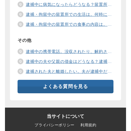
逮捕中に病気になったらどうなる？留置所の健康診断、診療、医療行為、手術は。
逮捕・拘留中の留置所での生活は。何時に起きて、何時に寝るの？部屋や食事の様子は？
逮捕・拘留中の留置所での食事の内容は。食事代は支払わないといけないの？
その他
逮捕中の携帯電話。没収されたり、解約されたり、見られたりするの？
逮捕中の夫や父親の借金はどうなる？逮捕中の借金の支払い方法は。
逮捕された夫と離婚したい。夫が逮捕中だと慰謝料は増えるの？
よくある質問を見る
当サイトについて
プライバシーポリシー
利用規約