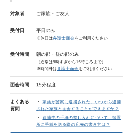
対象者
ご家族・ご友人
受付日
平日のみ
※休日は
弁護士面会
をご利用ください
受付時間
朝の部・昼の部のみ
（通常は9時すぎから16時ころまで）
※時間外は
弁護士面会
をご利用ください
面会時間
15分程度
よくある
家族が警察に逮捕された。いつから逮捕
質問
された家族と面会することができますか？
逮捕中の手紙の差し入れについて。留置
所に手紙を送る際の宛先の書き方は？