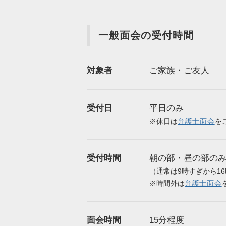
一般面会の受付時間
対象者
ご家族・ご友人
受付日
平日のみ
※休日は
弁護士面会
を
受付時間
朝の部・昼の部の
（通常は9時すぎから1
※時間外は
弁護士面会
面会時間
15分程度