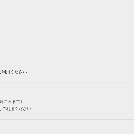
ご利用ください
み
6時ころまで）
をご利用ください