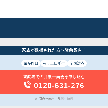
家族が逮捕された方へ緊急案内！
最短即日
夜間土日受付
全国対応
警察署での
弁護士面会
を申し込む
0120-631-276
※ 問合せ無料・見積り無料