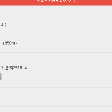
しょ）
（850m）
勝間2516−4