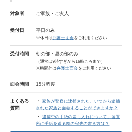
対象者
ご家族・ご友人
受付日
平日のみ
※休日は
弁護士面会
をご利用ください
受付時間
朝の部・昼の部のみ
（通常は9時すぎから16時ころまで）
※時間外は
弁護士面会
をご利用ください
面会時間
15分程度
よくある
家族が警察に逮捕された。いつから逮捕
質問
された家族と面会することができますか？
逮捕中の手紙の差し入れについて。留置
所に手紙を送る際の宛先の書き方は？