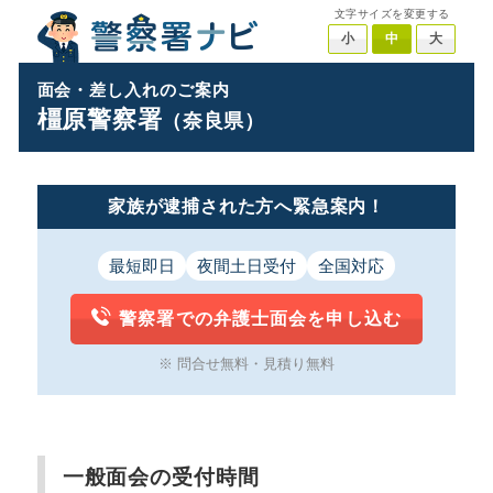
文字サイズを変更する
小
中
大
面会・差し入れのご案内
橿原警察署
（奈良県）
家族が逮捕された方へ緊急案内！
最短即日
夜間土日受付
全国対応
警察署での弁護士面会を申し込む
※ 問合せ無料・見積り無料
一般面会の受付時間