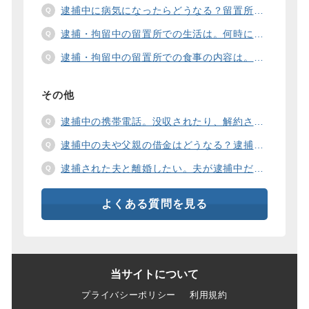
逮捕中に病気になったらどうなる？留置所の健康診断、診療、医療行為、手術は。
逮捕・拘留中の留置所での生活は。何時に起きて、何時に寝るの？部屋や食事の様子は？
逮捕・拘留中の留置所での食事の内容は。食事代は支払わないといけないの？
その他
逮捕中の携帯電話。没収されたり、解約されたり、見られたりするの？
逮捕中の夫や父親の借金はどうなる？逮捕中の借金の支払い方法は。
逮捕された夫と離婚したい。夫が逮捕中だと慰謝料は増えるの？
よくある質問を見る
当サイトについて
プライバシーポリシー
利用規約