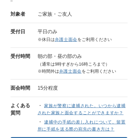
対象者
ご家族・ご友人
受付日
平日のみ
※休日は
弁護士面会
をご利用ください
受付時間
朝の部・昼の部のみ
（通常は9時すぎから16時ころまで）
※時間外は
弁護士面会
をご利用ください
面会時間
15分程度
よくある
家族が警察に逮捕された。いつから逮捕
質問
された家族と面会することができますか？
逮捕中の手紙の差し入れについて。留置
所に手紙を送る際の宛先の書き方は？