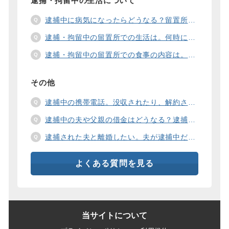
逮捕・拘留中の生活について
逮捕中に病気になったらどうなる？留置所の健康診断、診療、医療行為、手術は。
逮捕・拘留中の留置所での生活は。何時に起きて、何時に寝るの？部屋や食事の様子は？
逮捕・拘留中の留置所での食事の内容は。食事代は支払わないといけないの？
その他
逮捕中の携帯電話。没収されたり、解約されたり、見られたりするの？
逮捕中の夫や父親の借金はどうなる？逮捕中の借金の支払い方法は。
逮捕された夫と離婚したい。夫が逮捕中だと慰謝料は増えるの？
よくある質問を見る
当サイトについて