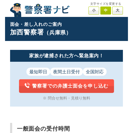
文字サイズを変更する
小
中
大
面会・差し入れのご案内
加西警察署
（兵庫県）
家族が逮捕された方へ緊急案内！
最短即日
夜間土日受付
全国対応
警察署での弁護士面会を申し込む
※ 問合せ無料・見積り無料
一般面会の受付時間