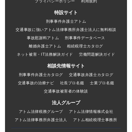
プライバシーポリシー
利用規約
特設サイト
刑事事件弁護士アトム
交通事故に強いアトム法律事務所弁護士法人に無料相談
事故慰謝料アトム
刑事事件データベース
離婚弁護士アトム
相続税理士カタログ
ネット被害・IT法務解決ガイド
労働問題解決ガイド
相談先情報サイト
刑事事件弁護士カタログ
交通事故弁護士カタログ
交通事故の治療ナビ
社長プロ名鑑
士業プロ名鑑
交通事故被害者の体験談
法人グループ
アトム法律税務グループ
アトム法律情報株式会社
アトム法律事務所弁護士法人
アトム相続税理士事務所