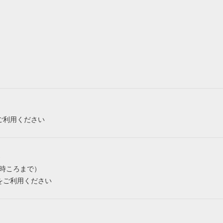
ご利用ください
み
6時ころまで）
をご利用ください