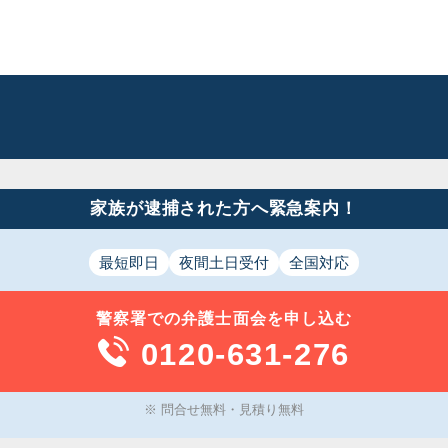
家族が逮捕された方へ緊急案内！
最短即日
夜間土日受付
全国対応
警察署での
弁護士面会
を申し込む
0120-631-276
※ 問合せ無料・見積り無料