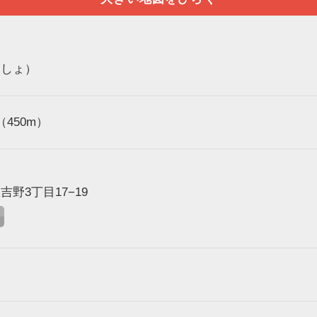
つしょ）
450m）
野3丁目17−19