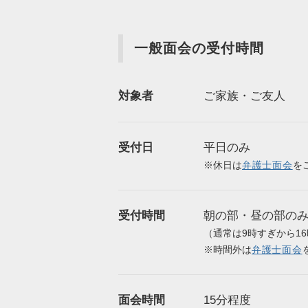
一般面会の受付時間
対象者
ご家族・ご友人
受付日
平日のみ
※休日は
弁護士面会
を
受付時間
朝の部・昼の部の
（通常は9時すぎから1
※時間外は
弁護士面会
面会時間
15分程度