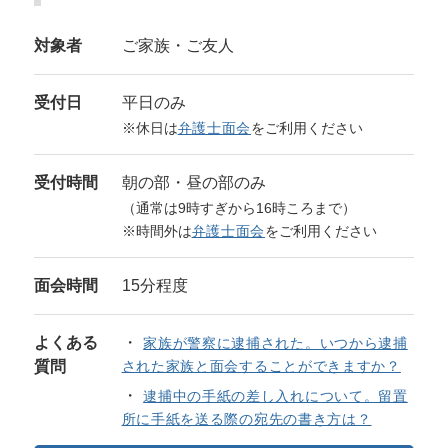
対象者
ご家族・ご友人
受付日
平日のみ
※休日は
弁護士面会
をご利用ください
受付時間
朝の部・昼の部のみ
（通常は9時すぎから16時ころまで）
※時間外は
弁護士面会
をご利用ください
面会時間
15分程度
よくある
家族が警察に逮捕された。いつから逮捕
質問
された家族と面会することができますか？
逮捕中の手紙の差し入れについて。留置
所に手紙を送る際の宛先の書き方は？