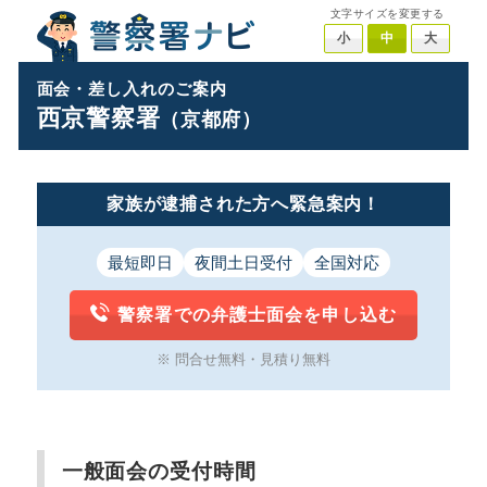
文字サイズを変更する
小
中
大
面会・差し入れのご案内
西京警察署
（京都府）
家族が逮捕された方へ緊急案内！
最短即日
夜間土日受付
全国対応
警察署での弁護士面会を申し込む
※ 問合せ無料・見積り無料
一般面会の受付時間