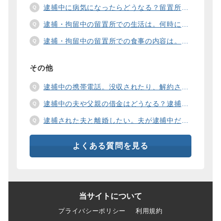
逮捕中に病気になったらどうなる？留置所の健康診断、診療、医療行為、手術は。
逮捕・拘留中の留置所での生活は。何時に起きて、何時に寝るの？部屋や食事の様子は？
逮捕・拘留中の留置所での食事の内容は。食事代は支払わないといけないの？
その他
逮捕中の携帯電話。没収されたり、解約されたり、見られたりするの？
逮捕中の夫や父親の借金はどうなる？逮捕中の借金の支払い方法は。
逮捕された夫と離婚したい。夫が逮捕中だと慰謝料は増えるの？
よくある質問を見る
当サイトについて
プライバシーポリシー
利用規約