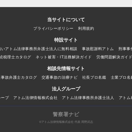
当サイトについて
プライバシーポリシー
利用規約
特設サイト
強いアトム法律事務所弁護士法人に無料相談
事故慰謝料アトム
刑事事
続税理士カタログ
ネット被害・IT法務解決ガイド
労働問題解決ガイ
相談先情報サイト
通事故弁護士カタログ
交通事故の治療ナビ
社長プロ名鑑
士業プロ名
法人グループ
ループ
アトム法律情報株式会社
アトム法律事務所弁護士法人
アトム
警察署ナビ
©アトム法律情報株式会社 代表 岡野武志