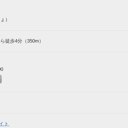
しょ）
ら徒歩4分（350m）
0
イト