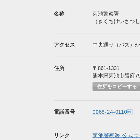
名称
菊池警察署
（きくちけいさつ
アクセス
中央通り（バス）か
住所
〒861-1331
熊本県菊池市隈府79
住所をコピーする
電話番号
0968-24-0110
リンク
菊池警察署 公式サ