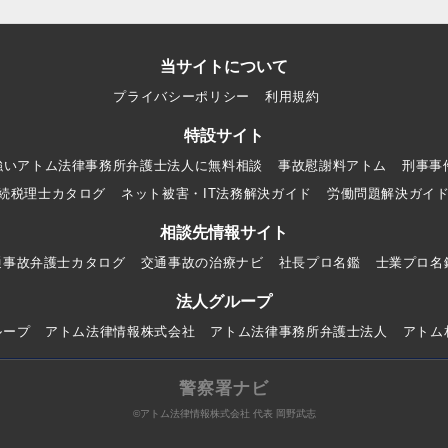
当サイトについて
プライバシーポリシー
利用規約
特設サイト
強いアトム法律事務所弁護士法人に無料相談
事故慰謝料アトム
刑事事
続税理士カタログ
ネット被害・IT法務解決ガイド
労働問題解決ガイ
相談先情報サイト
通事故弁護士カタログ
交通事故の治療ナビ
社長プロ名鑑
士業プロ名
法人グループ
ループ
アトム法律情報株式会社
アトム法律事務所弁護士法人
アトム
警察署ナビ
©アトム法律情報株式会社 代表 岡野武志