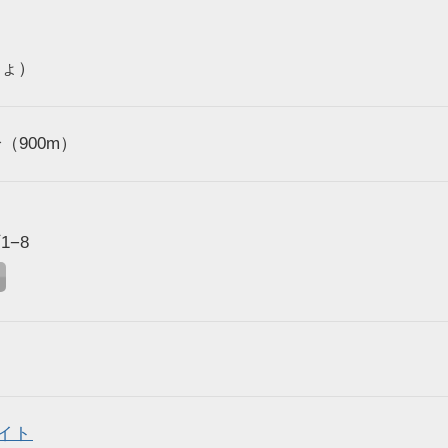
しょ）
（900m）
−8
イト