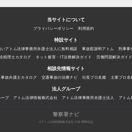
当サイトについて
プライバシーポリシー
利用規約
特設サイト
強いアトム法律事務所弁護士法人に無料相談
事故慰謝料アトム
刑事事
続税理士カタログ
ネット被害・IT法務解決ガイド
労働問題解決ガイ
相談先情報サイト
通事故弁護士カタログ
交通事故の治療ナビ
社長プロ名鑑
士業プロ名
法人グループ
ループ
アトム法律情報株式会社
アトム法律事務所弁護士法人
アトム
警察署ナビ
©アトム法律情報株式会社 代表 岡野武志