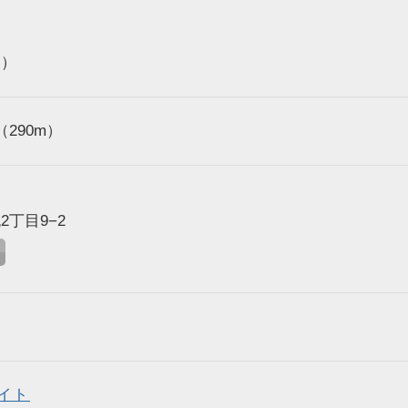
ょ）
290m）
丁目9−2
イト