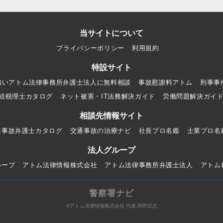
当サイトについて
プライバシーポリシー
利用規約
特設サイト
強いアトム法律事務所弁護士法人に無料相談
事故慰謝料アトム
刑事事
続税理士カタログ
ネット被害・IT法務解決ガイド
労働問題解決ガイ
相談先情報サイト
通事故弁護士カタログ
交通事故の治療ナビ
社長プロ名鑑
士業プロ名
法人グループ
ループ
アトム法律情報株式会社
アトム法律事務所弁護士法人
アトム
警察署ナビ
©アトム法律情報株式会社 代表 岡野武志