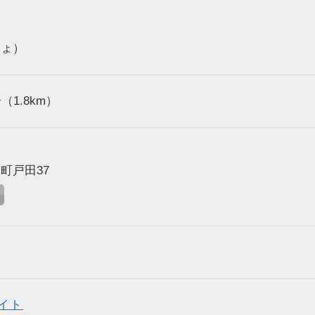
しょ）
1.8km）
町戸田37
イト