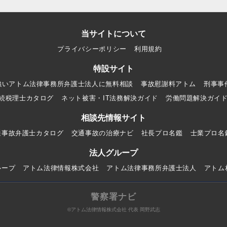
当サイトについて
プライバシーポリシー
利用規約
特設サイト
強いアトム法律事務所弁護士法人に無料相談
事故慰謝料アトム
刑事事
続税理士カタログ
ネット被害・IT法務解決ガイド
労働問題解決ガイ
相談先情報サイト
通事故弁護士カタログ
交通事故の治療ナビ
社長プロ名鑑
士業プロ名
法人グループ
ループ
アトム法律情報株式会社
アトム法律事務所弁護士法人
アトム
警察署ナビ
©アトム法律情報株式会社 代表 岡野武志