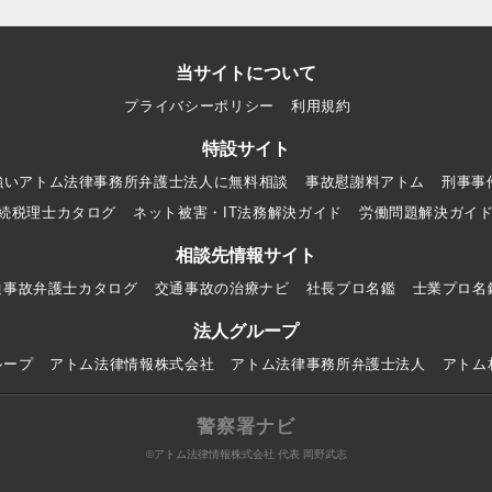
当サイトについて
プライバシーポリシー
利用規約
特設サイト
強いアトム法律事務所弁護士法人に無料相談
事故慰謝料アトム
刑事事
続税理士カタログ
ネット被害・IT法務解決ガイド
労働問題解決ガイ
相談先情報サイト
通事故弁護士カタログ
交通事故の治療ナビ
社長プロ名鑑
士業プロ名
法人グループ
ループ
アトム法律情報株式会社
アトム法律事務所弁護士法人
アトム
警察署ナビ
©アトム法律情報株式会社 代表 岡野武志