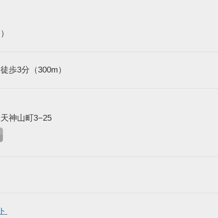
ょ）
歩3分（300m）
神山町3−25
