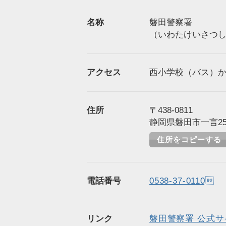
名称
磐田警察署
（いわたけいさつ
アクセス
西小学校（バス）から
住所
〒438-0811
静岡県磐田市一言253
住所をコピーする
電話番号
0538-37-0110
リンク
磐田警察署 公式サ