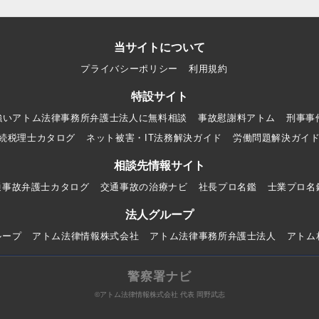
当サイトについて
プライバシーポリシー
利用規約
特設サイト
強いアトム法律事務所弁護士法人に無料相談
事故慰謝料アトム
刑事事
続税理士カタログ
ネット被害・IT法務解決ガイド
労働問題解決ガイ
相談先情報サイト
通事故弁護士カタログ
交通事故の治療ナビ
社長プロ名鑑
士業プロ名
法人グループ
ループ
アトム法律情報株式会社
アトム法律事務所弁護士法人
アトム
警察署ナビ
©アトム法律情報株式会社 代表 岡野武志