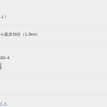
しょ）
徒歩16分（1.2km）
3−4
イト