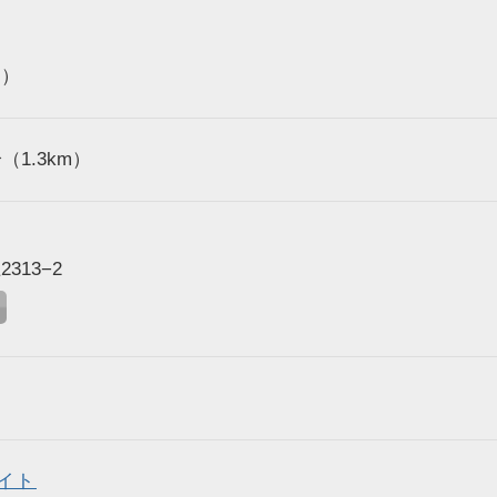
ょ）
1.3km）
313−2
イト