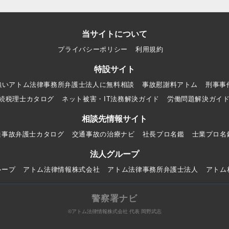
当サイトについて
プライバシーポリシー
利用規約
特設サイト
強いアトム法律事務所弁護士法人に無料相談
事故慰謝料アトム
刑事事
続税理士カタログ
ネット被害・IT法務解決ガイド
労働問題解決ガイ
相談先情報サイト
通事故弁護士カタログ
交通事故の治療ナビ
社長プロ名鑑
士業プロ名
法人グループ
ループ
アトム法律情報株式会社
アトム法律事務所弁護士法人
アトム
警察署ナビ
©アトム法律情報株式会社 代表 岡野武志