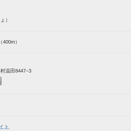
しょ）
400m）
温田8447−3
イト