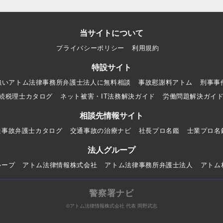
当サイトについて
プライバシーポリシー
利用規約
特設サイト
強いアトム法律事務所弁護士法人に無料相談
事故慰謝料アトム
刑事事
続税理士カタログ
ネット被害・IT法務解決ガイド
労働問題解決ガイ
相談先情報サイト
通事故弁護士カタログ
交通事故の治療ナビ
社長プロ名鑑
士業プロ名
法人グループ
ループ
アトム法律情報株式会社
アトム法律事務所弁護士法人
アトム
警察署ナビ
©アトム法律情報株式会社 代表 岡野武志