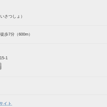
けいさつしょ）
歩7分（600m）
5-1
サイト