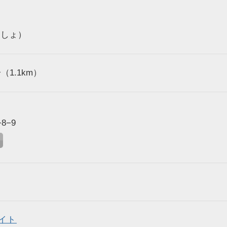
つしょ）
1.1km）
8−9
イト