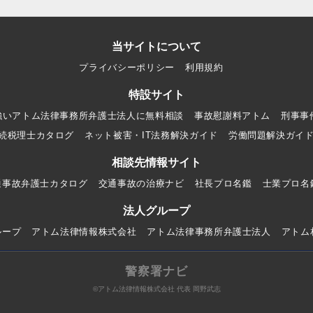
当サイトについて
プライバシーポリシー
利用規約
特設サイト
強いアトム法律事務所弁護士法人に無料相談
事故慰謝料アトム
刑事事
続税理士カタログ
ネット被害・IT法務解決ガイド
労働問題解決ガイ
相談先情報サイト
通事故弁護士カタログ
交通事故の治療ナビ
社長プロ名鑑
士業プロ名
法人グループ
ループ
アトム法律情報株式会社
アトム法律事務所弁護士法人
アトム
警察署ナビ
©アトム法律情報株式会社 代表 岡野武志