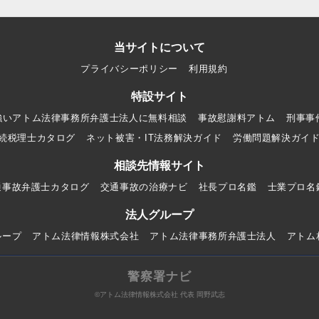
当サイトについて
プライバシーポリシー
利用規約
特設サイト
強いアトム法律事務所弁護士法人に無料相談
事故慰謝料アトム
刑事事
続税理士カタログ
ネット被害・IT法務解決ガイド
労働問題解決ガイ
相談先情報サイト
通事故弁護士カタログ
交通事故の治療ナビ
社長プロ名鑑
士業プロ名
法人グループ
ループ
アトム法律情報株式会社
アトム法律事務所弁護士法人
アトム
警察署ナビ
©アトム法律情報株式会社 代表 岡野武志