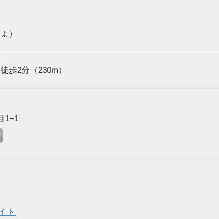
しょ）
歩2分（230m）
1−1
イト