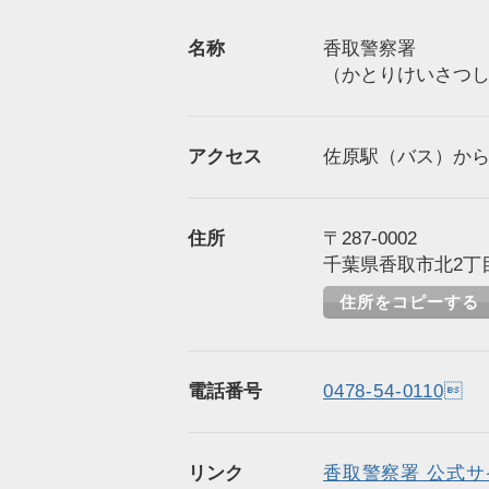
名称
香取警察署
（かとりけいさつ
アクセス
佐原駅（バス）から徒
住所
〒287-0002
千葉県香取市北2丁目
住所をコピーする
電話番号
0478-54-0110
リンク
香取警察署 公式サ