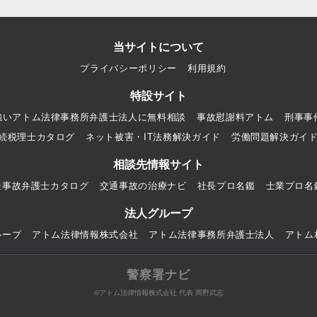
当サイトについて
プライバシーポリシー
利用規約
特設サイト
強いアトム法律事務所弁護士法人に無料相談
事故慰謝料アトム
刑事事
続税理士カタログ
ネット被害・IT法務解決ガイド
労働問題解決ガイ
相談先情報サイト
通事故弁護士カタログ
交通事故の治療ナビ
社長プロ名鑑
士業プロ名
法人グループ
ループ
アトム法律情報株式会社
アトム法律事務所弁護士法人
アトム
警察署ナビ
©アトム法律情報株式会社 代表 岡野武志