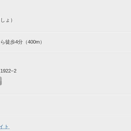
つしょ）
ら徒歩4分（400m）
922−2
イト